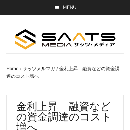
Skip
Skip
MENU
to
to
main
primary
content
sidebar
Home
/
サッツメルマガ
/
金利上昇 融資などの資金調
達のコスト増へ
金利上昇 融資など
の資金調達のコスト
増へ