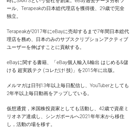
時にSAATSという会社を創業。eBay過去データ分析ツ
ール、Terapeakの日本総代理店を獲得後、29歳で完全
独立。
Terapeakが2017年にeBayに売却するまで7年間日本総代
理店を務め、日本のみのサブスクリプションアクティブ
ユーザーを伸ばすことに貢献する。
eBayに関する書籍、「eBay個人輸入&輸出 はじめる&儲
ける 超実践テク (コレだけ! 技)」を2015年に出版。
メルマガは日刊13年以上毎日配信し、YouTuberとしても
2年半以上毎日動画をアップしている。
仮想通貨，米国株投資家としても活動し、42歳で資産ミ
リオネア達成し、シンガポールへ2021年年末から移住
し，活動の場を移す。