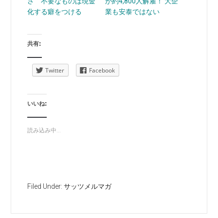
さ 不要なものは現金
が約4,800人解雇！ 大企
化する癖をつける
業も安泰ではない
共有:
Twitter
Facebook
いいね:
読み込み中...
Filed Under:
サッツメルマガ