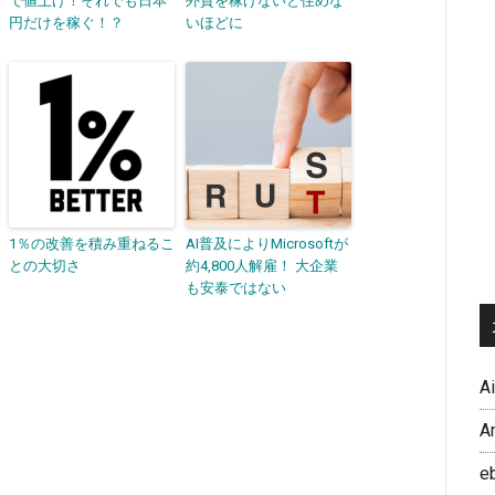
で値上げ！それでも日本
外貨を稼げないと住めな
円だけを稼ぐ！？
いほどに
1％の改善を積み重ねるこ
AI普及によりMicrosoftが
との大切さ
約4,800人解雇！ 大企業
も安泰ではない
A
A
e