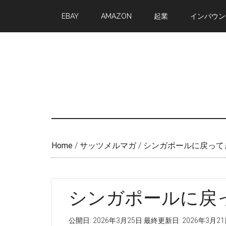
Skip
Skip
EBAY
AMAZON
起業
インバウン
to
to
main
primary
content
sidebar
Home
/
サッツメルマガ
/
シンガポールに戻って
シンガポールに戻
公開日:
2026年3月25日
最終更新日:
2026年3月2