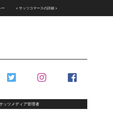
シー
< サッツコマースの詳細 >
Primary
Sidebar
サッツメディア管理者