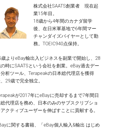
株式会社SAATS創業者 現在起
業15年目。
18歳から4年間のカナダ留学
後、在日米軍基地で6年間マー
チャンダイズバイヤーとして勤
務。TOEIC940点保持。
5歳よりeBay輸出入ビジネスを副業で開始し、28
の時にSAATSという会社を創業。eBay過去デー
分析ツール、Terapeakの日本総代理店を獲得
後、29歳で完全独立。
erapeakが2017年にeBayに売却するまで7年間日
本総代理店を務め、日本のみのサブスクリプショ
ンアクティブユーザーを伸ばすことに貢献する。
Bayに関する書籍、「eBay個人輸入&輸出 はじめ