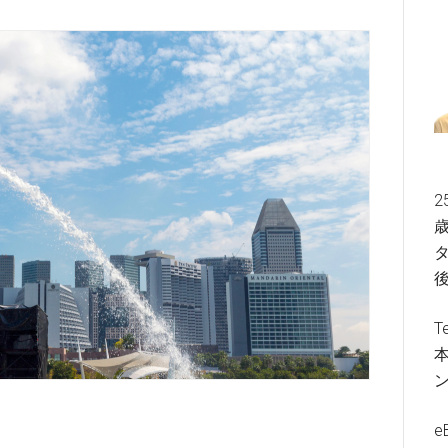
2
歳
タ
T
e