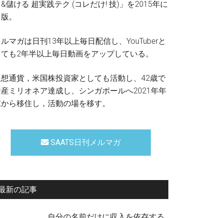
&儲ける 超実践テク (コレだけ! 技)」を2015年に
出版。
ルマガは日刊13年以上毎日配信し、YouTuberと
しても2年半以上毎日動画をアップしている。
仮想通貨，米国株投資家としても活動し、42歳で
資産ミリオネア達成し、シンガポールへ2021年年
末から移住し，活動の場を移す。
SAATS日刊メルマガ
最新の記事
自分の名前だけに収入を依存する