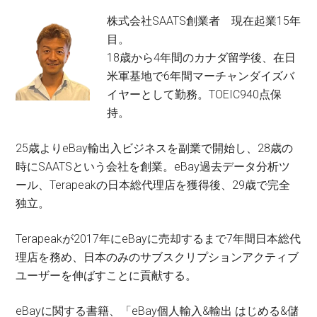
株式会社SAATS創業者 現在起業15年
目。
18歳から4年間のカナダ留学後、在日
米軍基地で6年間マーチャンダイズバ
イヤーとして勤務。TOEIC940点保
持。
25歳よりeBay輸出入ビジネスを副業で開始し、28歳の
時にSAATSという会社を創業。eBay過去データ分析ツ
ール、Terapeakの日本総代理店を獲得後、29歳で完全
独立。
Terapeakが2017年にeBayに売却するまで7年間日本総代
理店を務め、日本のみのサブスクリプションアクティブ
ユーザーを伸ばすことに貢献する。
eBayに関する書籍、「eBay個人輸入&輸出 はじめる&儲