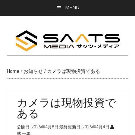
Skip
Skip
MENU
to
to
main
primary
content
sidebar
Home
/
お知らせ
/
カメラは現物投資である
カメラは現物投資で
ある
公開日:
2026年4月8日
最終更新日:
2026年4月4日
林 一馬