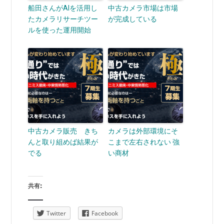
船田さんがAIを活用し
中古カメラ市場は市場
たカメラリサーチツー
が完成している
ルを使った運用開始
中古カメラ販売 きち
カメラは外部環境にそ
んと取り組めば結果が
こまで左右されない 強
でる
い商材
共有:
Twitter
Facebook