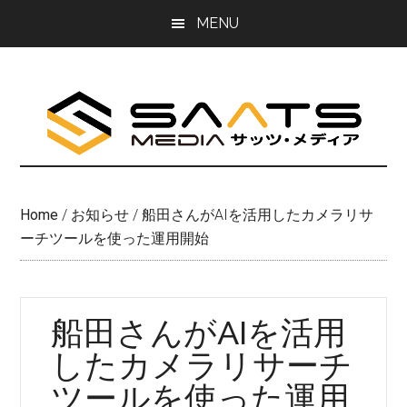
Skip
Skip
MENU
to
to
main
primary
content
sidebar
Home
/
お知らせ
/
船田さんがAIを活用したカメラリサ
ーチツールを使った運用開始
船田さんがAIを活用
したカメラリサーチ
ツールを使った運用