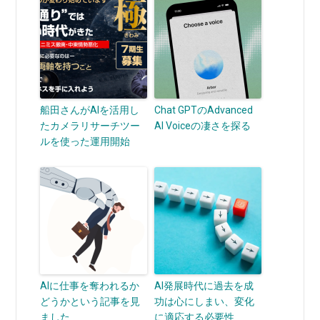
船田さんがAIを活用し
Chat GPTのAdvanced
たカメラリサーチツー
AI Voiceの凄さを探る
ルを使った運用開始
AIに仕事を奪われるか
AI発展時代に過去を成
どうかという記事を見
功は心にしまい、変化
ました
に適応する必要性