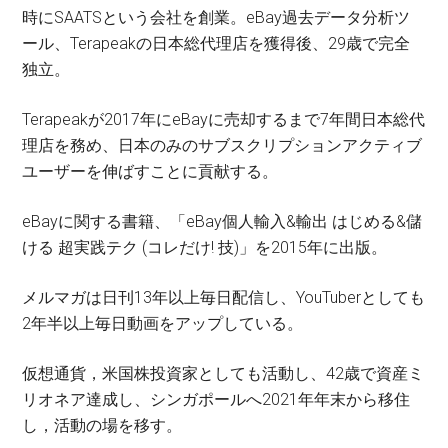
時にSAATSという会社を創業。eBay過去データ分析ツ
ール、Terapeakの日本総代理店を獲得後、29歳で完全
独立。
Terapeakが2017年にeBayに売却するまで7年間日本総代
理店を務め、日本のみのサブスクリプションアクティブ
ユーザーを伸ばすことに貢献する。
eBayに関する書籍、「eBay個人輸入&輸出 はじめる&儲
ける 超実践テク (コレだけ! 技)」を2015年に出版。
メルマガは日刊13年以上毎日配信し、YouTuberとしても
2年半以上毎日動画をアップしている。
仮想通貨，米国株投資家としても活動し、42歳で資産ミ
リオネア達成し、シンガポールへ2021年年末から移住
し，活動の場を移す。