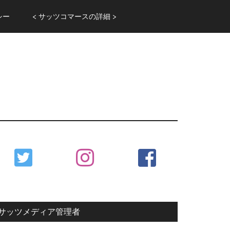
シー
< サッツコマースの詳細 >
Primary
Sidebar
サッツメディア管理者