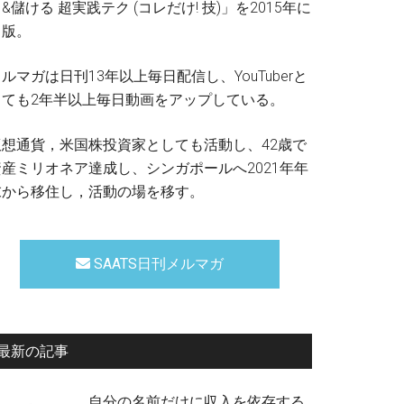
&儲ける 超実践テク (コレだけ! 技)」を2015年に
出版。
ルマガは日刊13年以上毎日配信し、YouTuberと
しても2年半以上毎日動画をアップしている。
仮想通貨，米国株投資家としても活動し、42歳で
資産ミリオネア達成し、シンガポールへ2021年年
末から移住し，活動の場を移す。
SAATS日刊メルマガ
最新の記事
自分の名前だけに収入を依存する