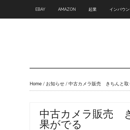
Skip
Skip
EBAY
AMAZON
起業
インバウン
to
to
main
primary
content
sidebar
Home
/
お知らせ
/
中古カメラ販売 きちんと取
中古カメラ販売 
果がでる