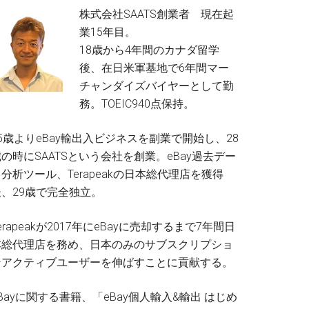
株式会社SAATS創業者 現在起
業15年目。
18歳から4年間のカナダ留学
後、在日米軍基地で6年間マー
チャンダイズバイヤーとして勤
務。TOEIC940点保持。
5歳よりeBay輸出入ビジネスを副業で開始し、28
の時にSAATSという会社を創業。eBay過去デー
分析ツール、Terapeakの日本総代理店を獲得
後、29歳で完全独立。
erapeakが2017年にeBayに売却するまで7年間日
本総代理店を務め、日本のみのサブスクリプショ
ンアクティブユーザーを伸ばすことに貢献する。
Bayに関する書籍、「eBay個人輸入&輸出 はじめ