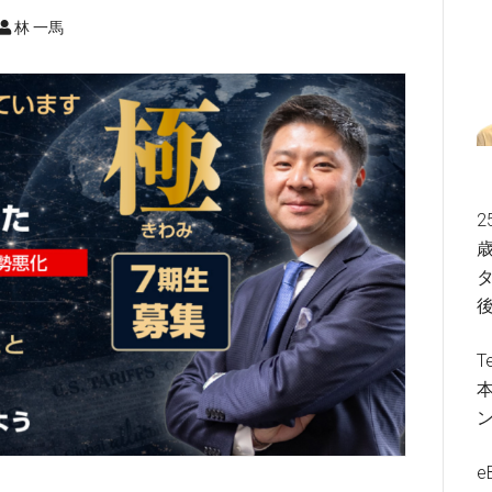
林 一馬
2
歳
タ
T
e