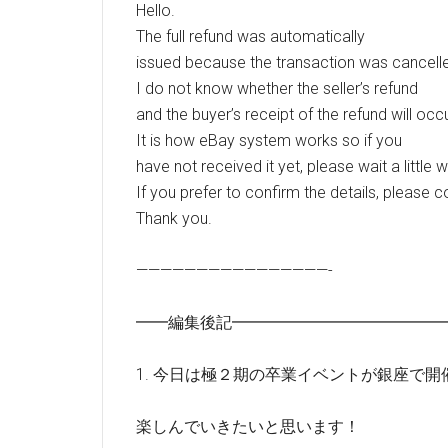
Hello.
The full refund was automatically
issued because the transaction was cancell
I do not know whether the seller’s refund
and the buyer’s receipt of the refund will occu
It is how eBay system works so if you
have not received it yet, please wait a little w
If you prefer to confirm the details, please c
Thank you.
————————————————-
━━編集後記━━━━━━━━━━━━━
1. 今日は極２期の卒業イベントが銀座で開
楽しんでいきたいと思います！