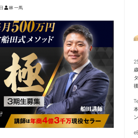
3日
林 一馬
2
歳
タ
T
e