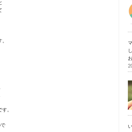
と
て
す。
2
、
た
です。
ので