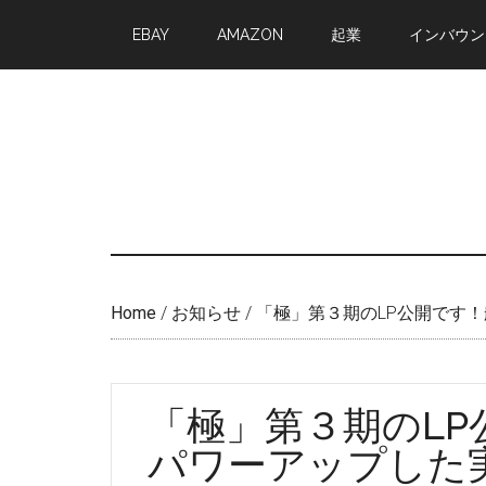
Skip
Skip
EBAY
AMAZON
起業
インバウン
to
to
main
primary
content
sidebar
Home
/
お知らせ
/
「極」第３期のLP公開です
「極」第３期のL
パワーアップした