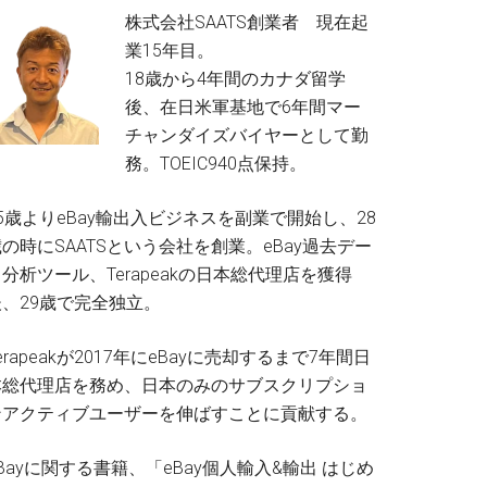
株式会社SAATS創業者 現在起
業15年目。
18歳から4年間のカナダ留学
後、在日米軍基地で6年間マー
チャンダイズバイヤーとして勤
務。TOEIC940点保持。
5歳よりeBay輸出入ビジネスを副業で開始し、28
の時にSAATSという会社を創業。eBay過去デー
分析ツール、Terapeakの日本総代理店を獲得
後、29歳で完全独立。
erapeakが2017年にeBayに売却するまで7年間日
本総代理店を務め、日本のみのサブスクリプショ
ンアクティブユーザーを伸ばすことに貢献する。
Bayに関する書籍、「eBay個人輸入&輸出 はじめ