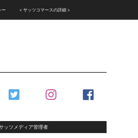
シー
< サッツコマースの詳細 >
Primary
Sidebar
サッツメディア管理者