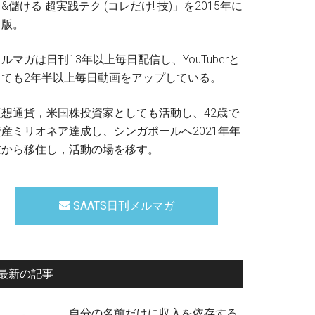
&儲ける 超実践テク (コレだけ! 技)」を2015年に
出版。
ルマガは日刊13年以上毎日配信し、YouTuberと
しても2年半以上毎日動画をアップしている。
仮想通貨，米国株投資家としても活動し、42歳で
資産ミリオネア達成し、シンガポールへ2021年年
末から移住し，活動の場を移す。
SAATS日刊メルマガ
最新の記事
自分の名前だけに収入を依存する