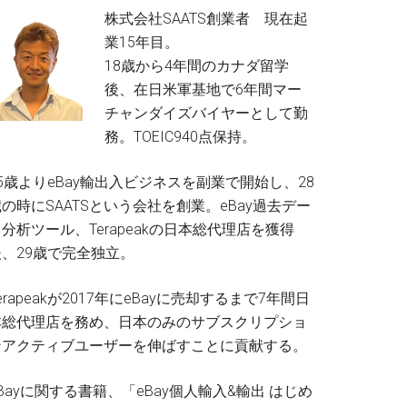
株式会社SAATS創業者 現在起
業15年目。
18歳から4年間のカナダ留学
後、在日米軍基地で6年間マー
チャンダイズバイヤーとして勤
務。TOEIC940点保持。
5歳よりeBay輸出入ビジネスを副業で開始し、28
の時にSAATSという会社を創業。eBay過去デー
分析ツール、Terapeakの日本総代理店を獲得
後、29歳で完全独立。
erapeakが2017年にeBayに売却するまで7年間日
本総代理店を務め、日本のみのサブスクリプショ
ンアクティブユーザーを伸ばすことに貢献する。
Bayに関する書籍、「eBay個人輸入&輸出 はじめ