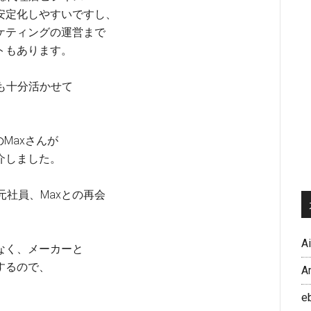
安定化しやすいですし、
ケティングの運営まで
トもあります。
も十分活かせて
のMaxさんが
介しました。
の元社員、Maxとの再会
A
なく、メーカーと
するので、
A
e