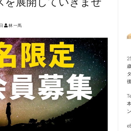
スを展開していきませ
3日
林 一馬
2
歳
タ
T
e