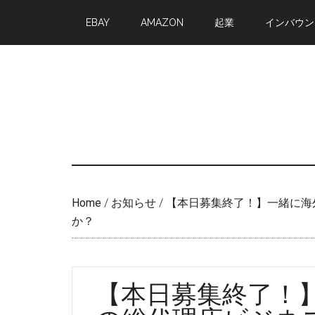
Skip
Skip
EBAY
AMAZON
起業
インバウン
to
to
main
primary
content
sidebar
Home
/
お知らせ
/
【本日募集終了！】一緒に海
か？
【本日募集終了！