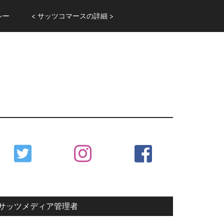
シー
< サッツコマースの詳細 >
Primary
Sidebar
サッツメディア管理者