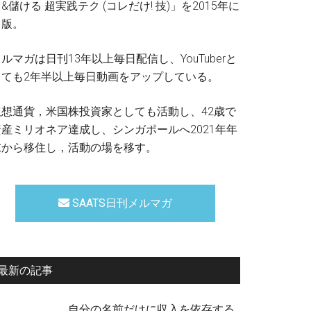
&儲ける 超実践テク (コレだけ! 技)」を2015年に
出版。
ルマガは日刊13年以上毎日配信し、YouTuberと
しても2年半以上毎日動画をアップしている。
仮想通貨，米国株投資家としても活動し、42歳で
資産ミリオネア達成し、シンガポールへ2021年年
末から移住し，活動の場を移す。
SAATS日刊メルマガ
最新の記事
自分の名前だけに収入を依存する