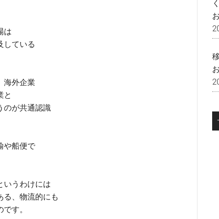
2
場は
及している
2
、海外企業
業と
うのが共通認識
輸や船便で
というわけには
ある、物流的にも
のです。