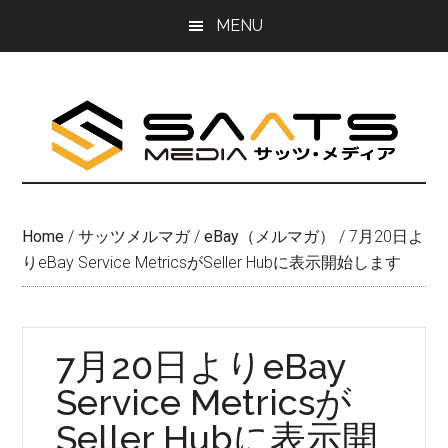
Skip
Skip
MENU
to
to
main
primary
content
sidebar
Home
/
サッツメルマガ
/
eBay（メルマガ）
/
7月20日よ
りeBay Service MetricsがSeller Hubに表示開始します
7月20日よりeBay
Service Metricsが
Seller Hubに表示開