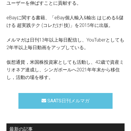
ユーザーを伸ばすことに貢献する。
eBayに関する書籍、「eBay個人輸入&輸出 はじめる&儲
ける 超実践テク (コレだけ! 技)」を2015年に出版。
メルマガは日刊13年以上毎日配信し、YouTuberとしても
2年半以上毎日動画をアップしている。
仮想通貨，米国株投資家としても活動し、42歳で資産ミ
リオネア達成し、シンガポールへ2021年年末から移住
し，活動の場を移す。
SAATS日刊メルマガ
最新の記事