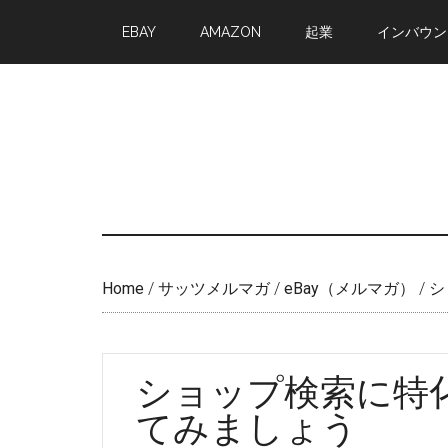
Skip
Skip
EBAY
AMAZON
起業
インバウン
to
to
main
primary
content
sidebar
Home
/
サッツメルマガ
/
eBay（メルマガ）
/
シ
ショップ検索に特化
てみましょう