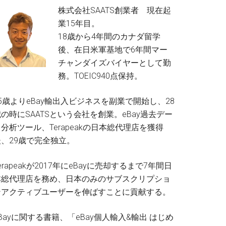
株式会社SAATS創業者 現在起
業15年目。
18歳から4年間のカナダ留学
後、在日米軍基地で6年間マー
チャンダイズバイヤーとして勤
務。TOEIC940点保持。
5歳よりeBay輸出入ビジネスを副業で開始し、28
の時にSAATSという会社を創業。eBay過去デー
分析ツール、Terapeakの日本総代理店を獲得
後、29歳で完全独立。
erapeakが2017年にeBayに売却するまで7年間日
本総代理店を務め、日本のみのサブスクリプショ
ンアクティブユーザーを伸ばすことに貢献する。
Bayに関する書籍、「eBay個人輸入&輸出 はじめ