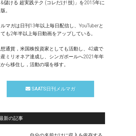
&儲ける 超実践テク (コレだけ! 技)」を2015年に
出版。
ルマガは日刊13年以上毎日配信し、YouTuberと
しても2年半以上毎日動画をアップしている。
仮想通貨，米国株投資家としても活動し、42歳で
資産ミリオネア達成し、シンガポールへ2021年年
末から移住し，活動の場を移す。
SAATS日刊メルマガ
最新の記事
自分の名前だけに収入を依存する