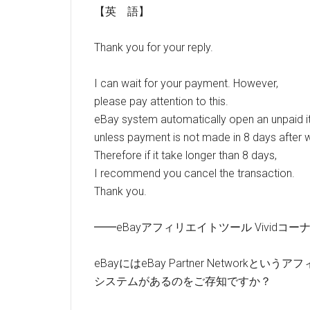
【英 語】
Thank you for your reply.
I can wait for your payment. However,
please pay attention to this.
eBay system automatically open an unpaid 
unless payment is not made in 8 days after w
Therefore if it take longer than 8 days,
I recommend you cancel the transaction.
Thank you.
━━eBayアフィリエイトツール Vivid
eBayにはeBay Partner Networkという
システムがあるのをご存知ですか？