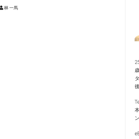
林 一馬
2
歳
タ
T
e