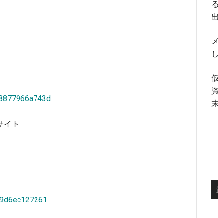
る
メ
18877966a743d
サイト
d9d6ec127261