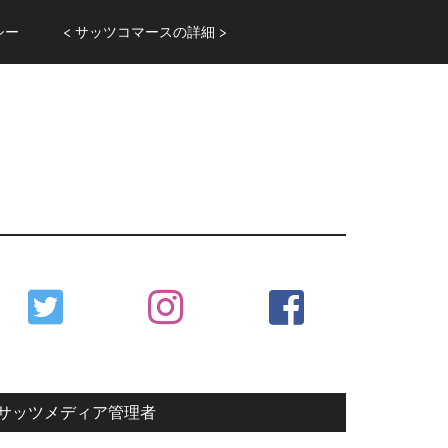
シー
< サッツコマースの詳細 >
Primary
Sidebar
サッツメディア管理者