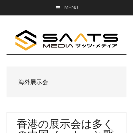
Skip
Skip
MENU
to
to
main
primary
content
sidebar
海外展示会
香港の展示会は多く