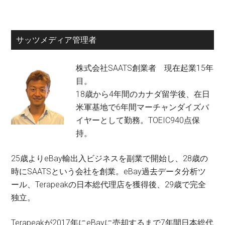
ジ
ネ
ス
サッツメディア管理者
の
醍
株式会社SAATS創業者 現在起業15年
醐
目。
味
18歳から4年間のカナダ留学後、在日
と
米軍基地で6年間マーチャンダイズバ
難
イヤーとして勤務。TOEIC940点保
し
持。
さ
25歳よりeBay輸出入ビジネスを副業で開始し、28歳の
時にSAATSという会社を創業。eBay過去データ分析ツ
ール、Terapeakの日本総代理店を獲得後、29歳で完全
独立。
Terapeakが2017年にeBayに売却するまで7年間日本総代