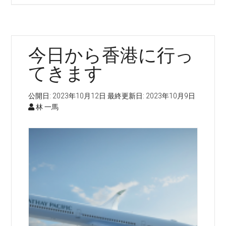
ぶ
り
の
今日から香港に行っ
香
港！
てきます
今
日
公開日:
2023年10月12日
最終更新日:
2023年10月9日
か
林 一馬
ら
香
港
エ
レ
ク
ト
ロ
ニ