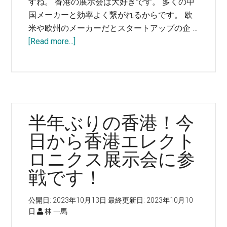
すね。 香港の展示会は大好きです。 多くの中
国メーカーと効率よく繋がれるからです。 欧
米や欧州のメーカーだとスタートアップの企 …
about
[Read more...]
香
港
の
展
示
半年ぶりの香港！今
会
は
日から香港エレクト
多
ロニクス展示会に参
く
戦です！
の
中
国
公開日:
2023年10月13日
最終更新日:
2023年10月10
日
林 一馬
メ
ー