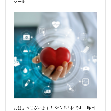
て
林 一馬
き
ま
す
おはようございます！ SAATSの林です。 昨日