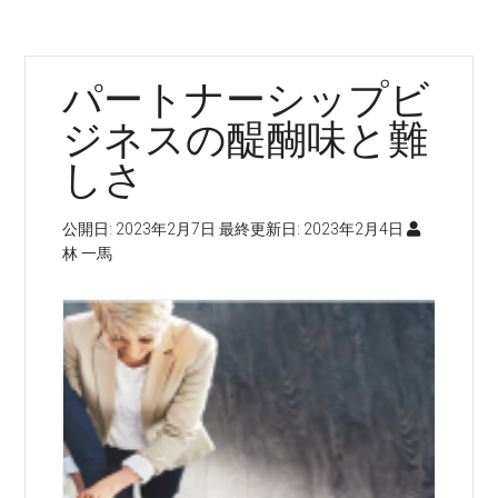
ボ
ケ
あ
パートナーシップビ
り
ま
ジネスの醍醐味と難
す
しさ
が、
が
公開日:
2023年2月7日
最終更新日:
2023年2月4日
ん
林 一馬
ば
り
ま
す