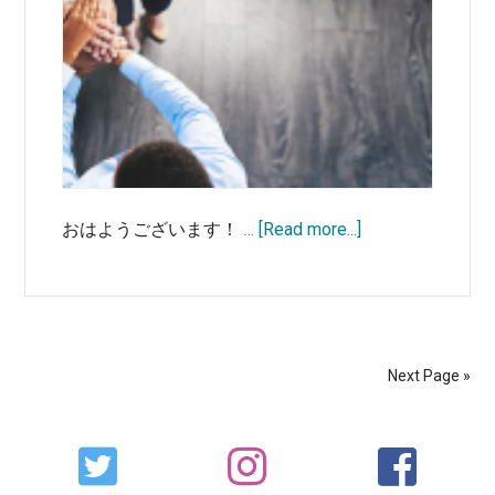
about
おはようございます！ …
[Read more...]
パ
ー
ト
ナ
ー
Next Page »
シ
ッ
Primary
プ
Sidebar
ビ