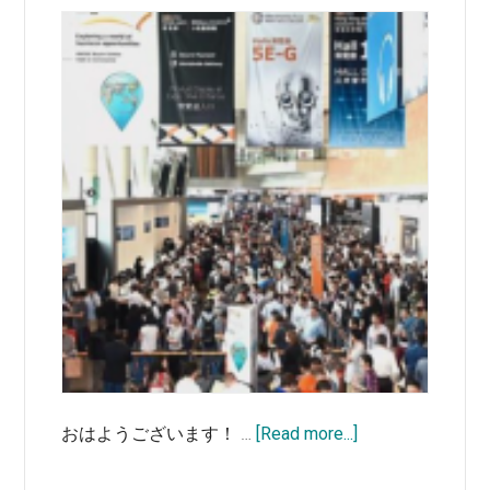
カ
ー
と
繋
が
れ
る
about
おはようございます！ …
[Read more...]
半
年