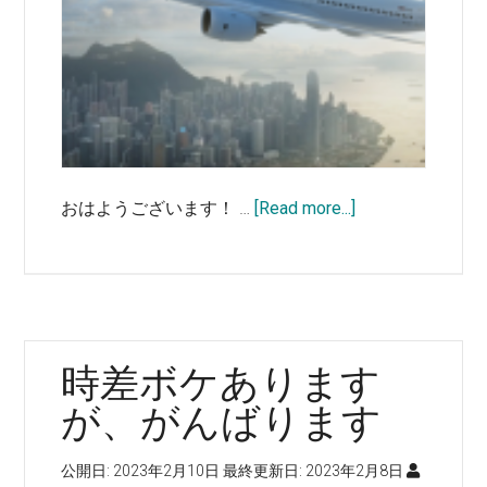
ク
ス
展
示
会
に
参
about
おはようございます！ …
[Read more...]
戦
今
で
日
す！
か
ら
香
時差ボケあります
港
に
が、がんばります
行
っ
公開日:
2023年2月10日
最終更新日:
2023年2月8日