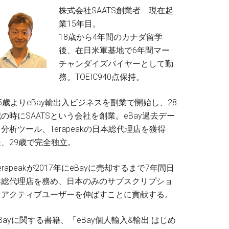
株式会社SAATS創業者 現在起
業15年目。
18歳から4年間のカナダ留学
後、在日米軍基地で6年間マー
チャンダイズバイヤーとして勤
務。TOEIC940点保持。
5歳よりeBay輸出入ビジネスを副業で開始し、28
の時にSAATSという会社を創業。eBay過去デー
分析ツール、Terapeakの日本総代理店を獲得
後、29歳で完全独立。
erapeakが2017年にeBayに売却するまで7年間日
本総代理店を務め、日本のみのサブスクリプショ
ンアクティブユーザーを伸ばすことに貢献する。
Bayに関する書籍、「eBay個人輸入&輸出 はじめ