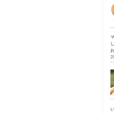
2
、
。