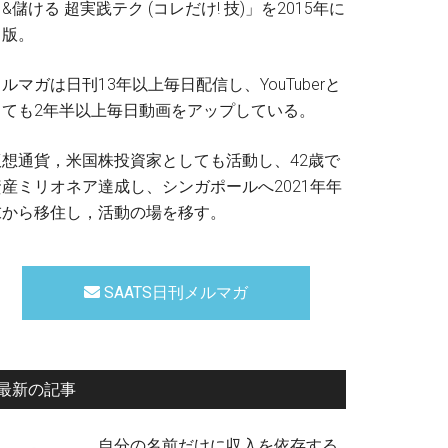
&儲ける 超実践テク (コレだけ! 技)」を2015年に
出版。
ルマガは日刊13年以上毎日配信し、YouTuberと
しても2年半以上毎日動画をアップしている。
仮想通貨，米国株投資家としても活動し、42歳で
資産ミリオネア達成し、シンガポールへ2021年年
末から移住し，活動の場を移す。
SAATS日刊メルマガ
最新の記事
自分の名前だけに収入を依存する