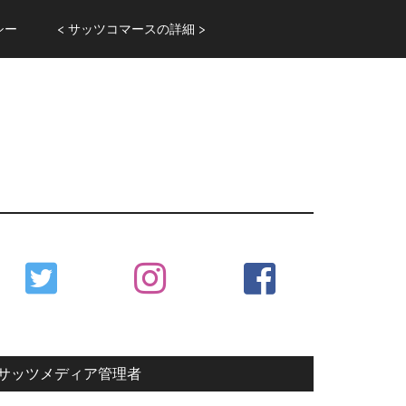
シー
< サッツコマースの詳細 >
Primary
Sidebar
サッツメディア管理者