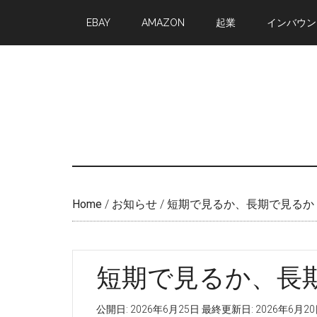
Skip
Skip
EBAY
AMAZON
起業
インバウン
to
to
main
primary
content
sidebar
Home
/
お知らせ
/
短期で見るか、長期で見るか
短期で見るか、長
公開日:
2026年6月25日
最終更新日:
2026年6月2