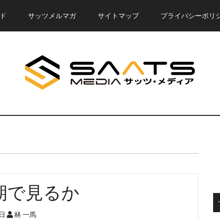
ド
サッツメルマガ
サイトマップ
プライバシーポリ
期で見るか
0日
林 一馬