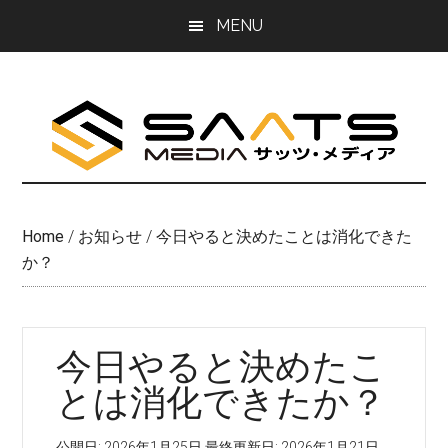
Skip
Skip
MENU
to
to
main
primary
content
sidebar
Home
/
お知らせ
/
今日やると決めたことは消化できた
か？
今日やると決めたこ
とは消化できたか？
公開日:
2026年1月25日
最終更新日:
2026年1月21日