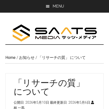
Skip
Skip
MENU
to
to
main
primary
content
sidebar
Home
/
お知らせ
/
「リサーチの質」 について
「リサーチの質」
について
公開日:
2026年5月10日
最終更新日:
2026年5月6日
林 一馬