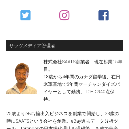
Primary
Sidebar
サッツメディア管理者
株式会社SAATS創業者 現在起業15年
目。
18歳から4年間のカナダ留学後、在日
米軍基地で6年間マーチャンダイズバ
イヤーとして勤務。TOEIC940点保
持。
25歳よりeBay輸出入ビジネスを副業で開始し、28歳の
時にSAATSという会社を創業。eBay過去データ分析ツ
ール、Terapeakの日本総代理店を獲得後、29歳で完全