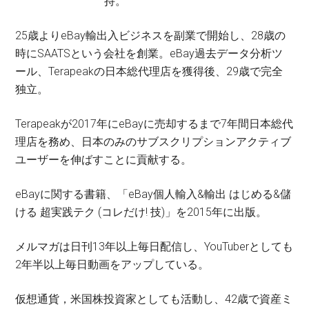
持。
25歳よりeBay輸出入ビジネスを副業で開始し、28歳の
時にSAATSという会社を創業。eBay過去データ分析ツ
ール、Terapeakの日本総代理店を獲得後、29歳で完全
独立。
Terapeakが2017年にeBayに売却するまで7年間日本総代
理店を務め、日本のみのサブスクリプションアクティブ
ユーザーを伸ばすことに貢献する。
eBayに関する書籍、「eBay個人輸入&輸出 はじめる&儲
ける 超実践テク (コレだけ! 技)」を2015年に出版。
メルマガは日刊13年以上毎日配信し、YouTuberとしても
2年半以上毎日動画をアップしている。
仮想通貨，米国株投資家としても活動し、42歳で資産ミ