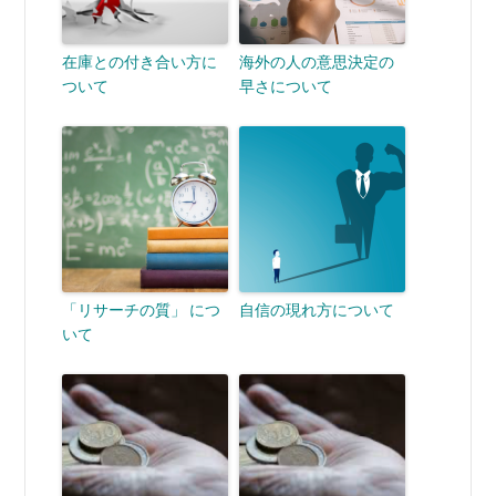
在庫との付き合い方に
海外の人の意思決定の
ついて
早さについて
「リサーチの質」 につ
自信の現れ方について
いて