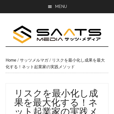
Skip
Skip
MENU
to
to
main
primary
content
sidebar
Home
/
サッツメルマガ
/
リスクを最小化し成果を最大
化する！ネット起業家の実践メソッド
リスクを最小化し成
果を最大化する！ネ
ット起業家の実践メ