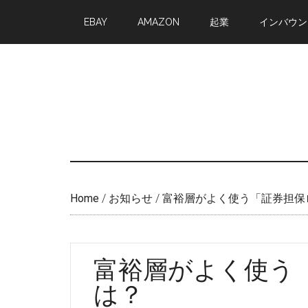
Skip
Skip
EBAY
AMAZON
起業
インバウン
to
to
main
primary
content
sidebar
Home
/
お知らせ
/
富裕層がよく使う「証券担保
富裕層がよく使う
は？