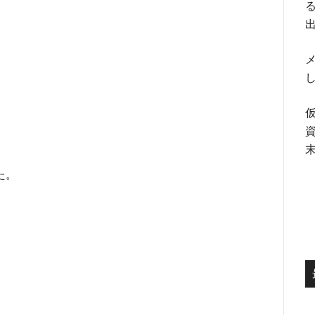
る
メ
た。
」