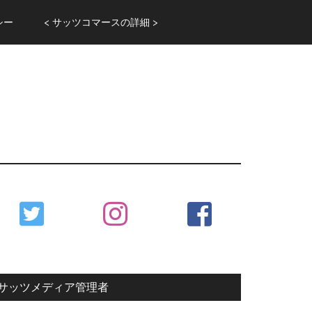
シー
< サッツコマースの詳細 >
Primary
Sidebar
サッツメディア管理者