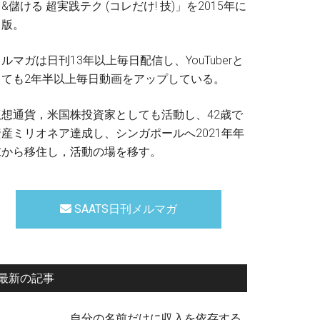
&儲ける 超実践テク (コレだけ! 技)」を2015年に
出版。
ルマガは日刊13年以上毎日配信し、YouTuberと
しても2年半以上毎日動画をアップしている。
仮想通貨，米国株投資家としても活動し、42歳で
資産ミリオネア達成し、シンガポールへ2021年年
末から移住し，活動の場を移す。
SAATS日刊メルマガ
最新の記事
自分の名前だけに収入を依存する