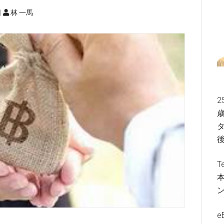
日
林 一馬
2
歳
タ
T
e