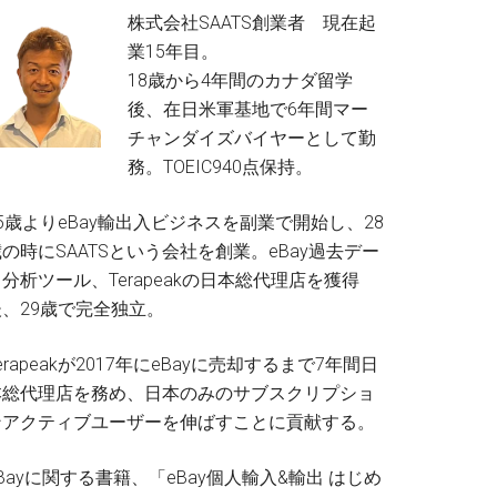
株式会社SAATS創業者 現在起
業15年目。
18歳から4年間のカナダ留学
後、在日米軍基地で6年間マー
チャンダイズバイヤーとして勤
務。TOEIC940点保持。
5歳よりeBay輸出入ビジネスを副業で開始し、28
の時にSAATSという会社を創業。eBay過去デー
分析ツール、Terapeakの日本総代理店を獲得
後、29歳で完全独立。
erapeakが2017年にeBayに売却するまで7年間日
本総代理店を務め、日本のみのサブスクリプショ
ンアクティブユーザーを伸ばすことに貢献する。
Bayに関する書籍、「eBay個人輸入&輸出 はじめ