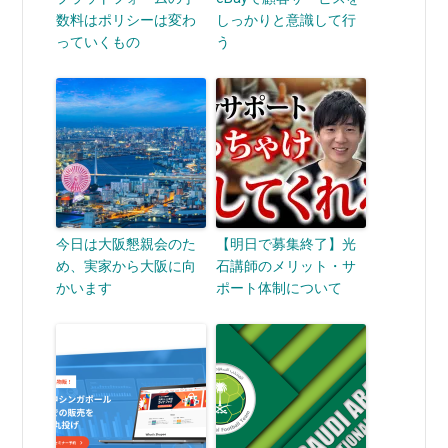
数料はポリシーは変わ
しっかりと意識して行
っていくもの
う
今日は大阪懇親会のた
【明日で募集終了】光
め、実家から大阪に向
石講師のメリット・サ
かいます
ポート体制について