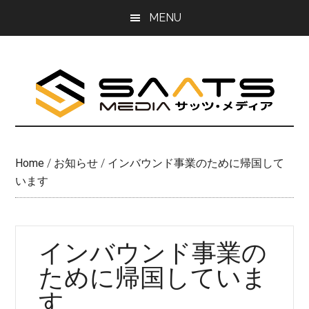
Skip
Skip
MENU
to
to
main
primary
content
sidebar
Home
/
お知らせ
/
インバウンド事業のために帰国して
います
インバウンド事業の
ために帰国していま
す