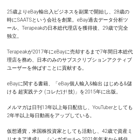
25歳よりeBay輸出入ビジネスを副業で開始し、28歳の
時にSAATSという会社を創業。eBay過去データ分析ツ
ール、Terapeakの日本総代理店を獲得後、29歳で完全
独立。
Terapeakが2017年にeBayに売却するまで7年間日本総代
理店を務め、日本のみのサブスクリプションアクティブ
ユーザーを伸ばすことに貢献する。
eBayに関する書籍、「eBay個人輸入&輸出 はじめる&儲
ける 超実践テク (コレだけ! 技)」を2015年に出版。
メルマガは日刊13年以上毎日配信し、YouTuberとしても
2年半以上毎日動画をアップしている。
仮想通貨，米国株投資家としても活動し、42歳で資産ミ
リオネア達成し、シンガポールへ2021年年末から移住