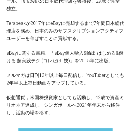
ール、Terapeakの日本総代理店を獲得後、29歳で完全
独立。
Terapeakが2017年にeBayに売却するまで7年間日本総代
理店を務め、日本のみのサブスクリプションアクティブ
ユーザーを伸ばすことに貢献する。
eBayに関する書籍、「eBay個人輸入&輸出 はじめる&儲
ける 超実践テク (コレだけ! 技)」を2015年に出版。
メルマガは日刊13年以上毎日配信し、YouTuberとしても
2年半以上毎日動画をアップしている。
仮想通貨，米国株投資家としても活動し、42歳で資産ミ
リオネア達成し、シンガポールへ2021年年末から移住
し，活動の場を移す。