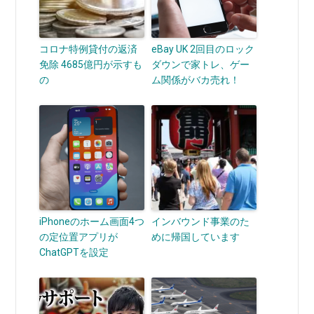
コロナ特例貸付の返済
eBay UK 2回目のロック
免除 4685億円が示すも
ダウンで家トレ、ゲー
の
ム関係がバカ売れ！
iPhoneのホーム画面4つ
インバウンド事業のた
の定位置アプリが
めに帰国しています
ChatGPTを設定