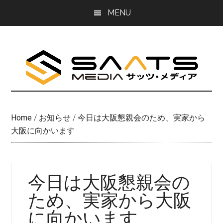
Skip
Skip
MENU
to
to
main
primary
content
sidebar
Home
/
お知らせ
/
今日は大阪懇親会のため、実家から
大阪に向かいます
今日は大阪懇親会の
ため、実家から大阪
に向かいます