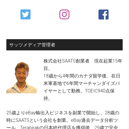
Primary
Sidebar
サッツメディア管理者
株式会社SAATS創業者 現在起業15年
目。
18歳から4年間のカナダ留学後、在日
米軍基地で6年間マーチャンダイズバ
イヤーとして勤務。TOEIC940点保
持。
25歳よりeBay輸出入ビジネスを副業で開始し、28歳の
時にSAATSという会社を創業。eBay過去データ分析ツ
ール、Terapeakの日本総代理店を獲得後、29歳で完全