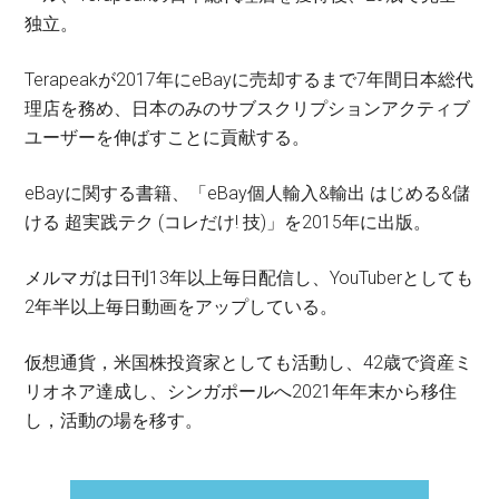
独立。
Terapeakが2017年にeBayに売却するまで7年間日本総代
理店を務め、日本のみのサブスクリプションアクティブ
ユーザーを伸ばすことに貢献する。
eBayに関する書籍、「eBay個人輸入&輸出 はじめる&儲
ける 超実践テク (コレだけ! 技)」を2015年に出版。
メルマガは日刊13年以上毎日配信し、YouTuberとしても
2年半以上毎日動画をアップしている。
仮想通貨，米国株投資家としても活動し、42歳で資産ミ
リオネア達成し、シンガポールへ2021年年末から移住
し，活動の場を移す。