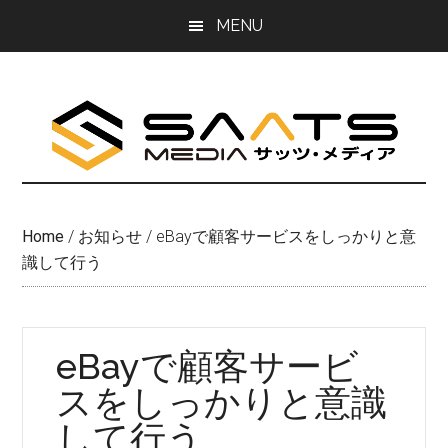
Skip
Skip
MENU
to
to
main
primary
content
sidebar
Home
/
お知らせ
/
eBayで顧客サービスをしっかりと意
識して行う
eBayで顧客サービ
スをしっかりと意識
して行う