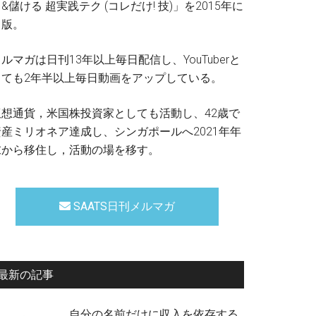
&儲ける 超実践テク (コレだけ! 技)」を2015年に
出版。
ルマガは日刊13年以上毎日配信し、YouTuberと
しても2年半以上毎日動画をアップしている。
仮想通貨，米国株投資家としても活動し、42歳で
資産ミリオネア達成し、シンガポールへ2021年年
末から移住し，活動の場を移す。
SAATS日刊メルマガ
最新の記事
自分の名前だけに収入を依存する