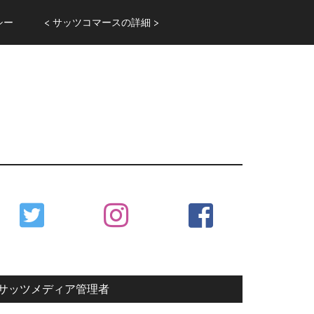
シー
< サッツコマースの詳細 >
Primary
Sidebar
サッツメディア管理者