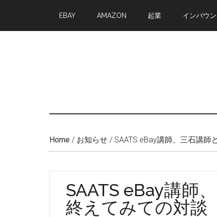
Skip
Skip
EBAY
AMAZON
起業
インバウン
to
to
main
primary
content
sidebar
Home
/
お知らせ
/
SAATS eBay講師、三石
SAATS eBay
終えてみての対談