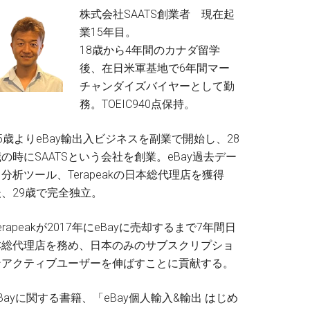
株式会社SAATS創業者 現在起
業15年目。
18歳から4年間のカナダ留学
後、在日米軍基地で6年間マー
チャンダイズバイヤーとして勤
務。TOEIC940点保持。
5歳よりeBay輸出入ビジネスを副業で開始し、28
の時にSAATSという会社を創業。eBay過去デー
分析ツール、Terapeakの日本総代理店を獲得
後、29歳で完全独立。
erapeakが2017年にeBayに売却するまで7年間日
本総代理店を務め、日本のみのサブスクリプショ
ンアクティブユーザーを伸ばすことに貢献する。
Bayに関する書籍、「eBay個人輸入&輸出 はじめ