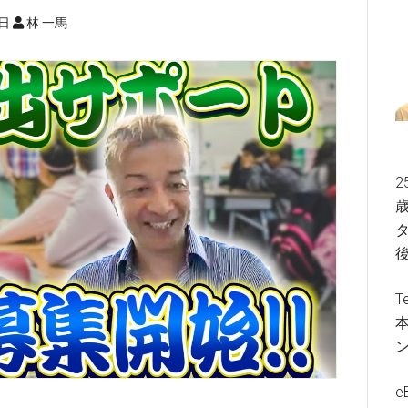
4日
林 一馬
2
歳
タ
T
e