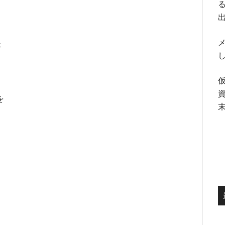
る
メ
が
を