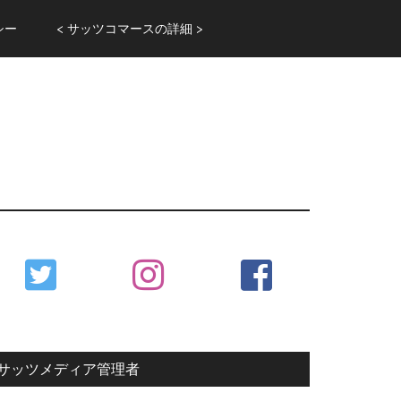
シー
< サッツコマースの詳細 >
Primary
Sidebar
サッツメディア管理者