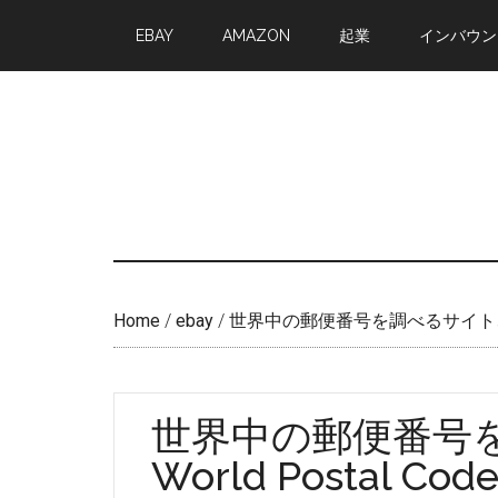
Skip
Skip
EBAY
AMAZON
起業
インバウン
to
to
main
primary
content
sidebar
Home
/
ebay
/
世界中の郵便番号を調べるサイト、Worl
世界中の郵便番号
World Postal Cod