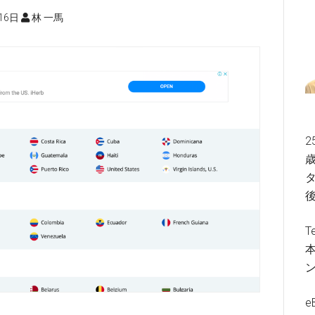
16日
林 一馬
2
歳
タ
T
e