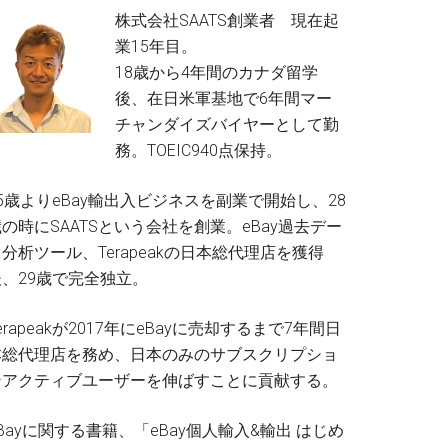
株式会社SAATS創業者 現在起
業15年目。
18歳から4年間のカナダ留学
後、在日米軍基地で6年間マー
チャンダイズバイヤーとして勤
務。TOEIC940点保持。
5歳よりeBay輸出入ビジネスを副業で開始し、28
の時にSAATSという会社を創業。eBay過去デー
分析ツール、Terapeakの日本総代理店を獲得
後、29歳で完全独立。
erapeakが2017年にeBayに売却するまで7年間日
本総代理店を務め、日本のみのサブスクリプショ
ンアクティブユーザーを伸ばすことに貢献する。
Bayに関する書籍、「eBay個人輸入&輸出 はじめ