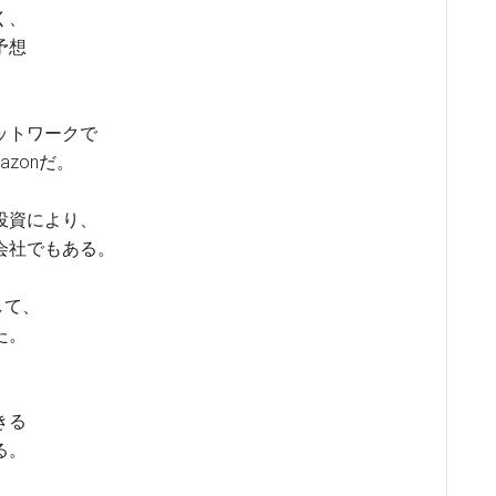
く、
予想
ットワークで
zonだ。
投資により、
会社でもある。
して、
た。
きる
る。