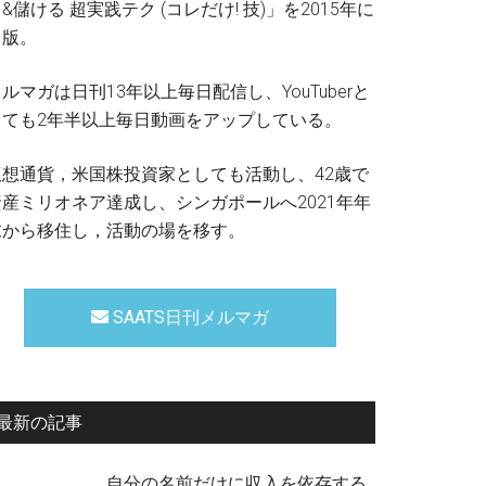
&儲ける 超実践テク (コレだけ! 技)」を2015年に
出版。
ルマガは日刊13年以上毎日配信し、YouTuberと
しても2年半以上毎日動画をアップしている。
仮想通貨，米国株投資家としても活動し、42歳で
資産ミリオネア達成し、シンガポールへ2021年年
末から移住し，活動の場を移す。
SAATS日刊メルマガ
最新の記事
自分の名前だけに収入を依存する