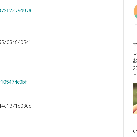
b37262379d07a
、
d55a034840541
2
9105474c0bf
cf4d1371d080d