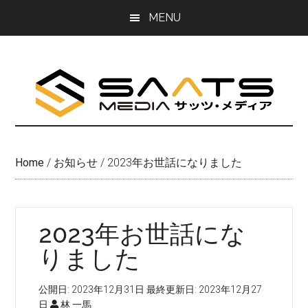
Skip
Skip
MENU
to
to
main
primary
content
sidebar
Home
/
お知らせ
/
2023年お世話になりました
2023年お世話にな
りました
公開日:
2023年12月31日
最終更新日:
2023年12月27
日
林 一馬