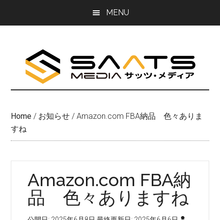
Skip
Skip
MENU
to
to
main
primary
content
sidebar
Home
/
お知らせ
/
Amazon.com FBA納品 色々ありま
すね
Amazon.com FBA納
品 色々ありますね
公開日:
2025年6月8日
最終更新日:
2025年6月6日