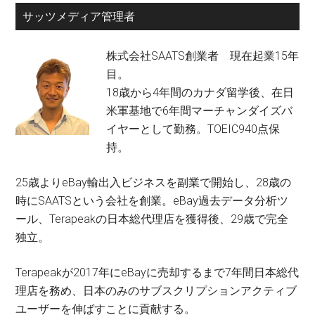
サッツメディア管理者
株式会社SAATS創業者 現在起業15年
目。
18歳から4年間のカナダ留学後、在日
米軍基地で6年間マーチャンダイズバ
イヤーとして勤務。TOEIC940点保
持。
25歳よりeBay輸出入ビジネスを副業で開始し、28歳の
時にSAATSという会社を創業。eBay過去データ分析ツ
ール、Terapeakの日本総代理店を獲得後、29歳で完全
独立。
Terapeakが2017年にeBayに売却するまで7年間日本総代
理店を務め、日本のみのサブスクリプションアクティブ
ユーザーを伸ばすことに貢献する。