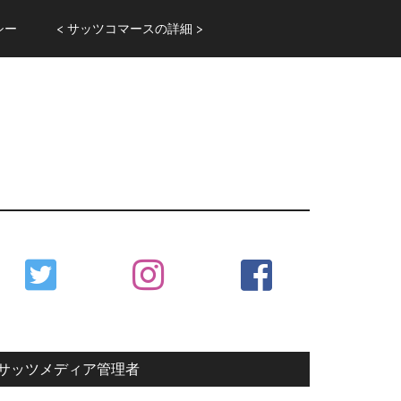
シー
< サッツコマースの詳細 >
Primary
Sidebar
サッツメディア管理者