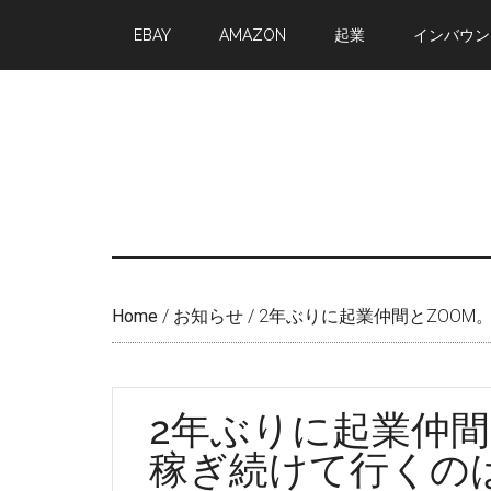
Skip
Skip
EBAY
AMAZON
起業
インバウン
to
to
main
primary
content
sidebar
Home
/
お知らせ
/
2年ぶりに起業仲間とZOOM
2年ぶりに起業仲間
稼ぎ続けて行くの