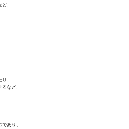
など、
。
たり、
するなど、
のであり、