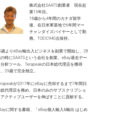
株式会社SAATS創業者 現在起
業15年目。
18歳から4年間のカナダ留学
後、在日米軍基地で6年間マー
チャンダイズバイヤーとして勤
務。TOEIC940点保持。
5歳よりeBay輸出入ビジネスを副業で開始し、28
の時にSAATSという会社を創業。eBay過去デー
分析ツール、Terapeakの日本総代理店を獲得
後、29歳で完全独立。
erapeakが2017年にeBayに売却するまで7年間日
本総代理店を務め、日本のみのサブスクリプショ
ンアクティブユーザーを伸ばすことに貢献する。
Bayに関する書籍、「eBay個人輸入&輸出 はじめ