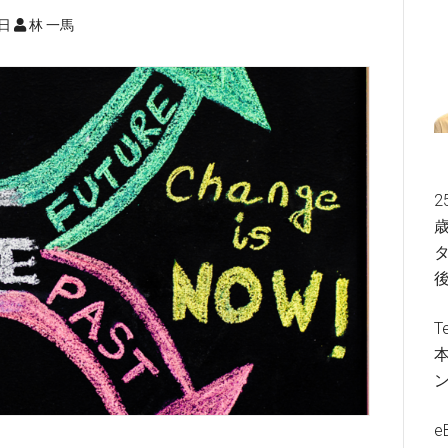
8日
林 一馬
2
歳
タ
T
e