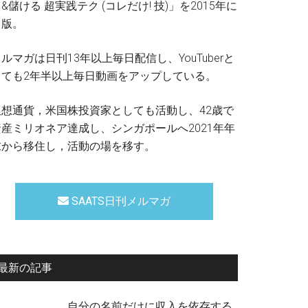
&儲ける 超実践テク (コレだけ! 技)」を2015年に
出版。
ルマガは日刊13年以上毎日配信し、YouTuberと
しても2年半以上毎日動画をアップしている。
仮想通貨，米国株投資家としても活動し、42歳で
資産ミリオネア達成し、シンガポールへ2021年年
末から移住し，活動の場を移す。
SAATS日刊メルマガ
最新の記事
自分の名前だけに収入を依存する