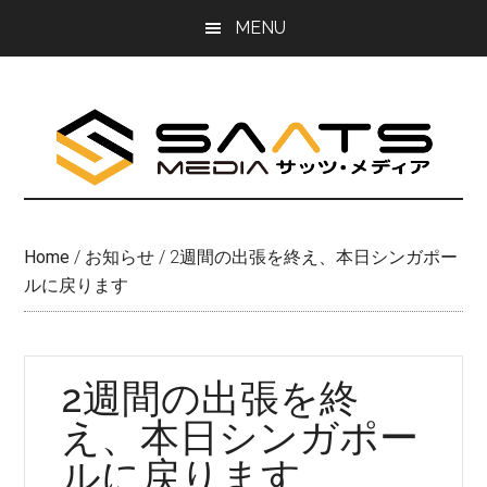
Skip
Skip
MENU
to
to
main
primary
content
sidebar
Home
/
お知らせ
/
2週間の出張を終え、本日シンガポー
ルに戻ります
2週間の出張を終
え、本日シンガポー
ルに戻ります