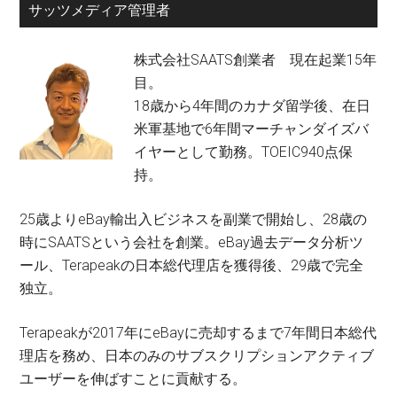
サッツメディア管理者
株式会社SAATS創業者 現在起業15年
目。
18歳から4年間のカナダ留学後、在日
米軍基地で6年間マーチャンダイズバ
イヤーとして勤務。TOEIC940点保
持。
25歳よりeBay輸出入ビジネスを副業で開始し、28歳の
時にSAATSという会社を創業。eBay過去データ分析ツ
ール、Terapeakの日本総代理店を獲得後、29歳で完全
独立。
Terapeakが2017年にeBayに売却するまで7年間日本総代
理店を務め、日本のみのサブスクリプションアクティブ
ユーザーを伸ばすことに貢献する。