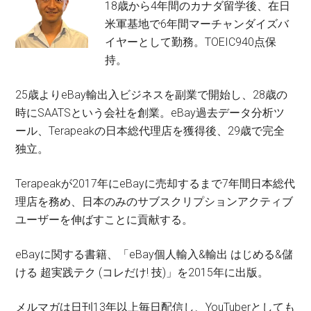
18歳から4年間のカナダ留学後、在日
米軍基地で6年間マーチャンダイズバ
イヤーとして勤務。TOEIC940点保
持。
25歳よりeBay輸出入ビジネスを副業で開始し、28歳の
時にSAATSという会社を創業。eBay過去データ分析ツ
ール、Terapeakの日本総代理店を獲得後、29歳で完全
独立。
Terapeakが2017年にeBayに売却するまで7年間日本総代
理店を務め、日本のみのサブスクリプションアクティブ
ユーザーを伸ばすことに貢献する。
eBayに関する書籍、「eBay個人輸入&輸出 はじめる&儲
ける 超実践テク (コレだけ! 技)」を2015年に出版。
メルマガは日刊13年以上毎日配信し、YouTuberとしても