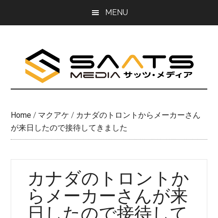
Skip
Skip
MENU
to
to
main
primary
content
sidebar
Home
/
マクアケ
/
カナダのトロントからメーカーさん
が来日したので接待してきました
カナダのトロントか
らメーカーさんが来
日したので接待して