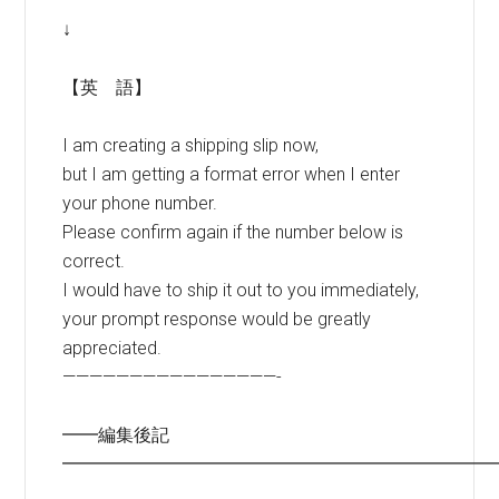
↓
【英 語】
I am creating a shipping slip now,
but I am getting a format error when I enter
your phone number.
Please confirm again if the number below is
correct.
I would have to ship it out to you immediately,
your prompt response would be greatly
appreciated.
————————————————-
━━編集後記
━━━━━━━━━━━━━━━━━━━━━━━━