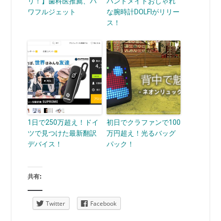
リ！】歯科医推薦、パ
ハンドメイドおしゃれ
ワフルジェット
な腕時計DOLFIがリリー
ス！
1日で250万超え！ドイ
初日でクラファンで100
ツで見つけた最新翻訳
万円超え！光るバッグ
デバイス！
パック！
共有:
Twitter
Facebook