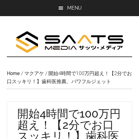
Skip
Skip
MENU
to
to
main
primary
content
sidebar
Home
/
マクアケ
/
開始4時間で100万円超え！【2分でお
口スッキリ！】歯科医推薦、パワフルジェット
開始4時間で100万円
超え！【2分でお口
スッキリ！】歯科医