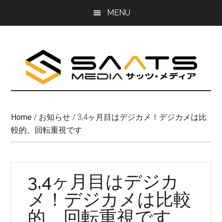
Skip
Skip
MENU
to
to
main
primary
content
sidebar
Home
/
お知らせ
/
3,4ヶ月目はデジカメ！デジカメは比
較的、回転重視です
3,4ヶ月目はデジカ
メ！デジカメは比較
的、回転重視です