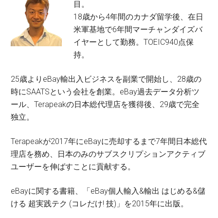
目。
18歳から4年間のカナダ留学後、在日
米軍基地で6年間マーチャンダイズバ
イヤーとして勤務。TOEIC940点保
持。
25歳よりeBay輸出入ビジネスを副業で開始し、28歳の
時にSAATSという会社を創業。eBay過去データ分析ツ
ール、Terapeakの日本総代理店を獲得後、29歳で完全
独立。
Terapeakが2017年にeBayに売却するまで7年間日本総代
理店を務め、日本のみのサブスクリプションアクティブ
ユーザーを伸ばすことに貢献する。
eBayに関する書籍、「eBay個人輸入&輸出 はじめる&儲
ける 超実践テク (コレだけ! 技)」を2015年に出版。