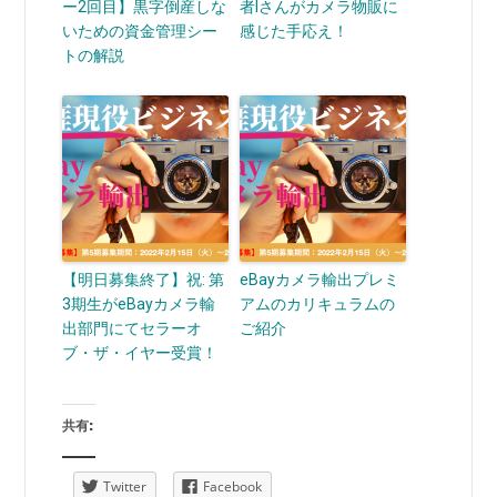
ー2回目】黒字倒産しな
者Iさんがカメラ物販に
いための資金管理シー
感じた手応え！
トの解説
【明日募集終了】祝: 第
eBayカメラ輸出プレミ
3期生がeBayカメラ輸
アムのカリキュラムの
出部門にてセラーオ
ご紹介
ブ・ザ・イヤー受賞！
共有:
Twitter
Facebook