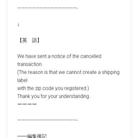
————————————————-
↓
【英 語】
We have sent a notice of the cancelled
transaction.
(The reason is that we cannot create a shipping
label
with the zip code you registered.)
Thank you for your understanding.
ーーーー
————————————————-
━━編集後記