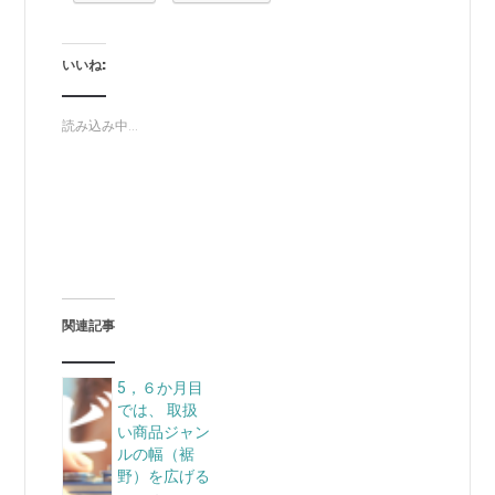
いいね:
読み込み中...
関連記事
5，６か月目
では、 取扱
い商品ジャン
ルの幅（裾
野）を広げる