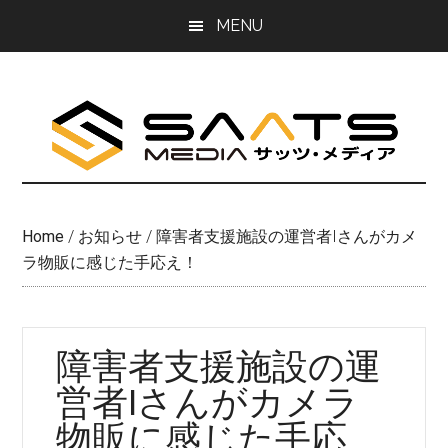
Skip
Skip
MENU
to
to
main
primary
content
sidebar
Home
/
お知らせ
/
障害者支援施設の運営者Iさんがカメ
ラ物販に感じた手応え！
障害者支援施設の運
営者Iさんがカメラ
物販に感じた手応