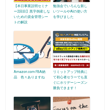
【本日事業説明セミナ
勉強会でいろんな新し
ー2回目】黒字倒産しな
いツールやAIの使い方
いための資金管理シー
を学びました
トの解説
Amazon.com FBA納
リミットアップ特典に
品 色々ありますね
て初心者セラーでも直
ぐにホリデーシーズン
勝負できます！