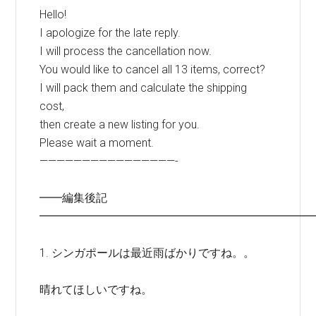
Hello!
I apologize for the late reply.
I will process the cancellation now.
You would like to cancel all 13 items, correct?
I will pack them and calculate the shipping
cost,
then create a new listing for you.
Please wait a moment.
————————————————-
━━編集後記
━━━━━━━━━━━━━━━━━━━━━━━━
1. シンガポールは最近雨ばかりですね。。
晴れてほしいですね。