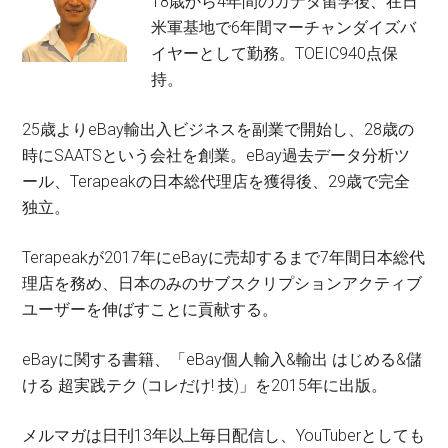
18歳から4年間のカナダ留学後、在日
米軍基地で6年間マーチャンダイズバ
イヤーとして勤務。TOEIC940点保
持。
25歳よりeBay輸出入ビジネスを副業で開始し、28歳の
時にSAATSという会社を創業。eBay過去データ分析ツ
ール、Terapeakの日本総代理店を獲得後、29歳で完全
独立。
Terapeakが2017年にeBayに売却するまで7年間日本総代
理店を務め、日本のみのサブスクリプションアクティブ
ユーザーを伸ばすことに貢献する。
eBayに関する書籍、「eBay個人輸入&輸出 はじめる&儲
ける 超実践テク (コレだけ! 技)」を2015年に出版。
メルマガは日刊13年以上毎日配信し、YouTuberとしても