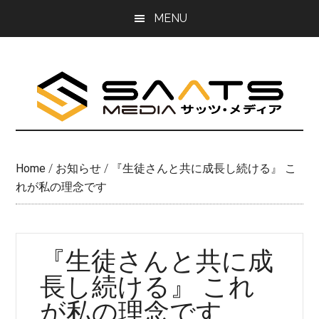
Skip
Skip
MENU
to
to
main
primary
content
sidebar
Home
/
お知らせ
/
『生徒さんと共に成長し続ける』 こ
れが私の理念です
『生徒さんと共に成
長し続ける』 これ
が私の理念です