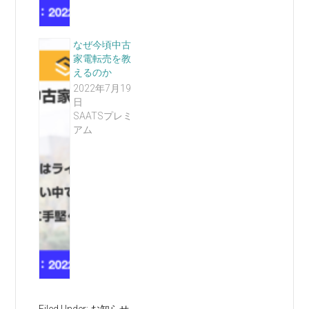
なぜ今頃中古
家電転売を教
えるのか
2022年7月19
日
SAATSプレミ
アム