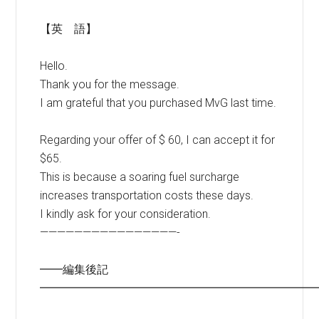
【英 語】
Hello.
Thank you for the message.
I am grateful that you purchased MvG last time.
Regarding your offer of $ 60, I can accept it for
$65.
This is because a soaring fuel surcharge
increases transportation costs these days.
I kindly ask for your consideration.
————————————————-
━━編集後記
━━━━━━━━━━━━━━━━━━━━━━━━