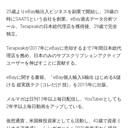
25歳よりeBay輸出入ビジネスを副業で開始し、28歳の
時にSAATSという会社を創業。eBay過去データ分析ツ
ール、Terapeakの日本総代理店を獲得後、29歳で完全
独立。
Terapeakが2017年にeBayに売却するまで7年間日本総代
理店を務め、日本のみのサブスクリプションアクティブ
ユーザーを伸ばすことに貢献する。
eBayに関する書籍、「eBay個人輸入&輸出 はじめる&儲
ける 超実践テク (コレだけ! 技)」を2015年に出版。
メルマガは日刊13年以上毎日配信し、YouTuberとしても
2年半以上毎日動画をアップしている。
仮想通貨，米国株投資家としても活動し、42歳で資産ミ