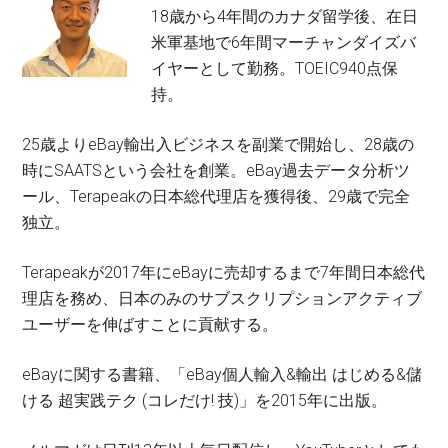
18歳から4年間のカナダ留学後、在日
米軍基地で6年間マーチャンダイズバ
イヤーとして勤務。TOEIC940点保
持。
25歳よりeBay輸出入ビジネスを副業で開始し、28歳の
時にSAATSという会社を創業。eBay過去データ分析ツ
ール、Terapeakの日本総代理店を獲得後、29歳で完全
独立。
Terapeakが2017年にeBayに売却するまで7年間日本総代
理店を務め、日本のみのサブスクリプションアクティブ
ユーザーを伸ばすことに貢献する。
eBayに関する書籍、「eBay個人輸入&輸出 はじめる&儲
ける 超実践テク (コレだけ! 技)」を2015年に出版。