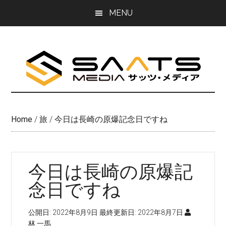
Skip
Skip
MENU
to
to
main
primary
content
sidebar
Home
/
旅
/
今日は長崎の原爆記念日ですね
今日は長崎の原爆記
念日ですね
公開日:
2022年8月9日
最終更新日:
2022年8月7日
林 一馬