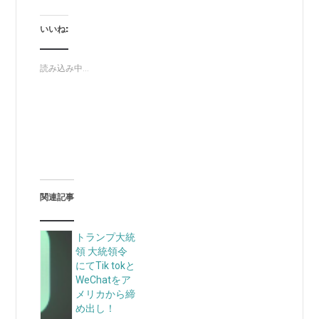
いいね:
読み込み中...
関連記事
トランプ大統
領 大統領令
にてTik tokと
WeChatをア
メリカから締
め出し！