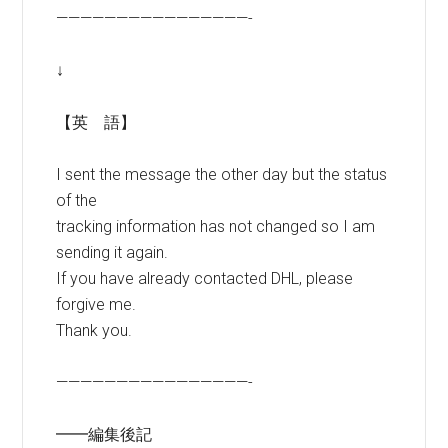
————————————————-
↓
【英 語】
I sent the message the other day but the status
of the
tracking information has not changed so I am
sending it again.
If you have already contacted DHL, please
forgive me.
Thank you.
————————————————-
━━編集後記