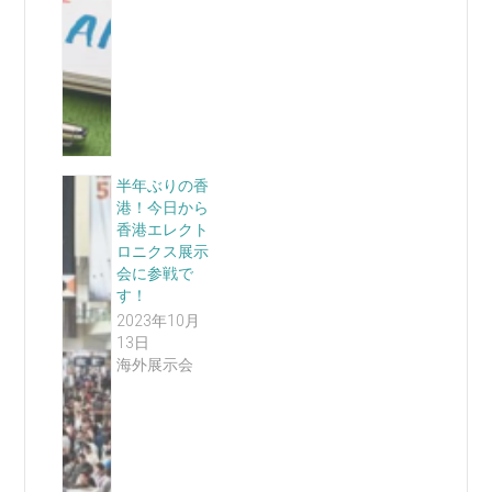
半年ぶりの香
港！今日から
香港エレクト
ロニクス展示
会に参戦で
す！
2023年10月
13日
海外展示会