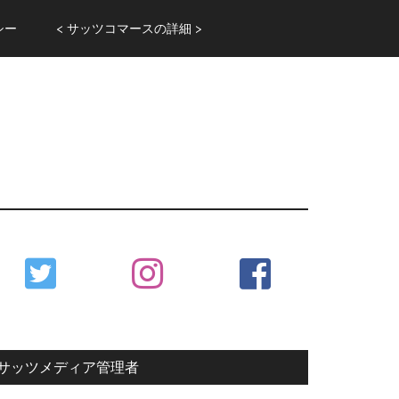
シー
< サッツコマースの詳細 >
Primary
Sidebar
サッツメディア管理者