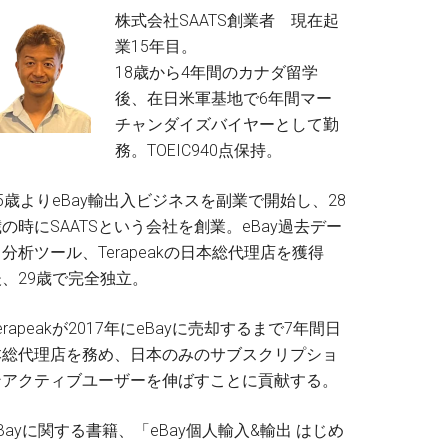
株式会社SAATS創業者 現在起
業15年目。
18歳から4年間のカナダ留学
後、在日米軍基地で6年間マー
チャンダイズバイヤーとして勤
務。TOEIC940点保持。
5歳よりeBay輸出入ビジネスを副業で開始し、28
の時にSAATSという会社を創業。eBay過去デー
分析ツール、Terapeakの日本総代理店を獲得
後、29歳で完全独立。
erapeakが2017年にeBayに売却するまで7年間日
本総代理店を務め、日本のみのサブスクリプショ
ンアクティブユーザーを伸ばすことに貢献する。
Bayに関する書籍、「eBay個人輸入&輸出 はじめ