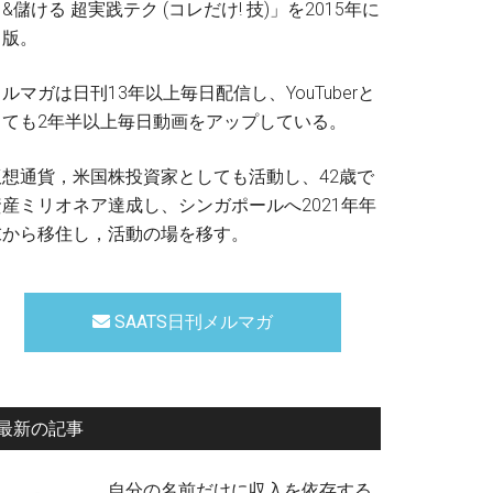
&儲ける 超実践テク (コレだけ! 技)」を2015年に
出版。
ルマガは日刊13年以上毎日配信し、YouTuberと
しても2年半以上毎日動画をアップしている。
仮想通貨，米国株投資家としても活動し、42歳で
資産ミリオネア達成し、シンガポールへ2021年年
末から移住し，活動の場を移す。
SAATS日刊メルマガ
最新の記事
自分の名前だけに収入を依存する