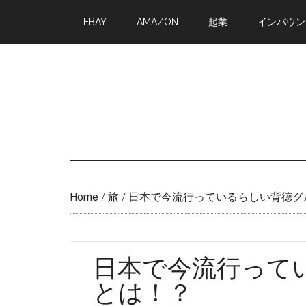
Skip
Skip
EBAY
AMAZON
起業
インバウン
to
to
main
primary
content
sidebar
Home
/
旅
/
日本で今流行っているらしい背徳グ
日本で今流行って
とは！？