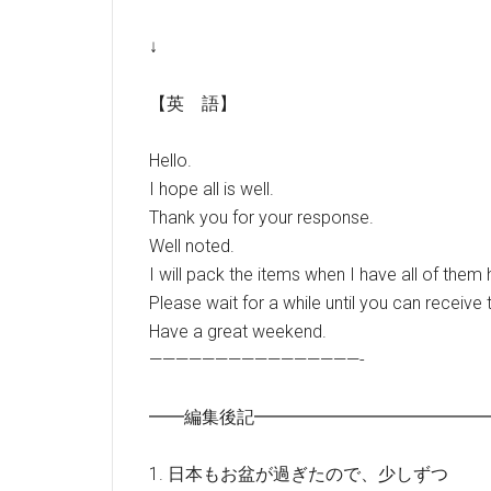
↓
【英 語】
Hello.
I hope all is well.
Thank you for your response.
Well noted.
I will pack the items when I have all of them
Please wait for a while until you can receive 
Have a great weekend.
————————————————-
━━編集後記━━━━━━━━━━━━━
1. 日本もお盆が過ぎたので、少しずつ