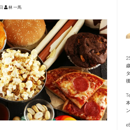
4日
林 一馬
2
歳
タ
T
e