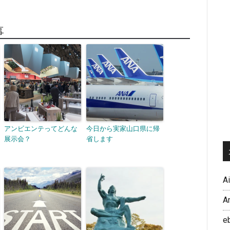
事
アンビエンテってどんな
今日から実家山口県に帰
展示会？
省します
A
A
e