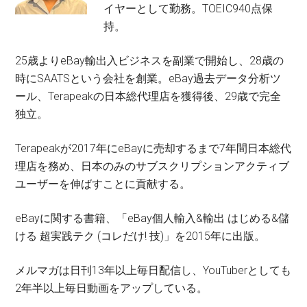
イヤーとして勤務。TOEIC940点保
持。
25歳よりeBay輸出入ビジネスを副業で開始し、28歳の
時にSAATSという会社を創業。eBay過去データ分析ツ
ール、Terapeakの日本総代理店を獲得後、29歳で完全
独立。
Terapeakが2017年にeBayに売却するまで7年間日本総代
理店を務め、日本のみのサブスクリプションアクティブ
ユーザーを伸ばすことに貢献する。
eBayに関する書籍、「eBay個人輸入&輸出 はじめる&儲
ける 超実践テク (コレだけ! 技)」を2015年に出版。
メルマガは日刊13年以上毎日配信し、YouTuberとしても
2年半以上毎日動画をアップしている。