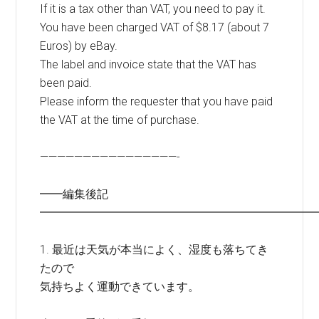
If it is a tax other than VAT, you need to pay it.
You have been charged VAT of $8.17 (about 7
Euros) by eBay.
The label and invoice state that the VAT has
been paid.
Please inform the requester that you have paid
the VAT at the time of purchase.
————————————————-
━━編集後記
━━━━━━━━━━━━━━━━━━━━━━━━
1. 最近は天気が本当によく、湿度も落ちてき
たので
気持ちよく運動できています。