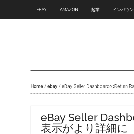
Skip
Skip
EBAY
AMAZON
起業
インバウン
to
to
main
primary
content
sidebar
Home
/
ebay
/
eBay Seller DashboardのRet
eBay Seller Dash
表示がより詳細に