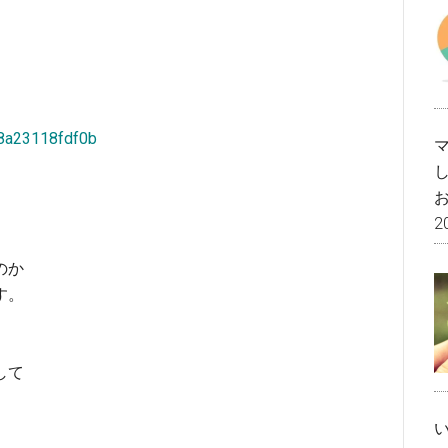
8a23118fdf0b
2
のか
す。
して