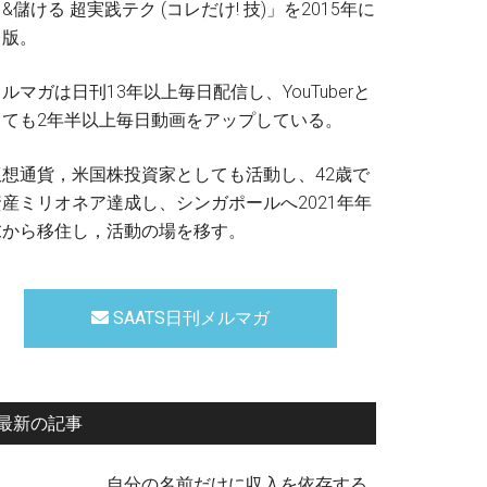
&儲ける 超実践テク (コレだけ! 技)」を2015年に
出版。
ルマガは日刊13年以上毎日配信し、YouTuberと
しても2年半以上毎日動画をアップしている。
仮想通貨，米国株投資家としても活動し、42歳で
資産ミリオネア達成し、シンガポールへ2021年年
末から移住し，活動の場を移す。
SAATS日刊メルマガ
最新の記事
自分の名前だけに収入を依存する