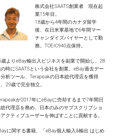
株式会社SAATS創業者 現在起
業15年目。
18歳から4年間のカナダ留学
後、在日米軍基地で6年間マー
チャンダイズバイヤーとして勤
務。TOEIC940点保持。
5歳よりeBay輸出入ビジネスを副業で開始し、28
の時にSAATSという会社を創業。eBay過去デー
分析ツール、Terapeakの日本総代理店を獲得
後、29歳で完全独立。
erapeakが2017年にeBayに売却するまで7年間日
本総代理店を務め、日本のみのサブスクリプショ
ンアクティブユーザーを伸ばすことに貢献する。
Bayに関する書籍、「eBay個人輸入&輸出 はじめ