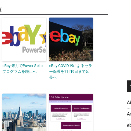
事
eBay 来月でPower Seller
eBay COVID19によるセラ
プログラムを廃止へ
ー保護を7月19日まで延
長へ
A
A
e