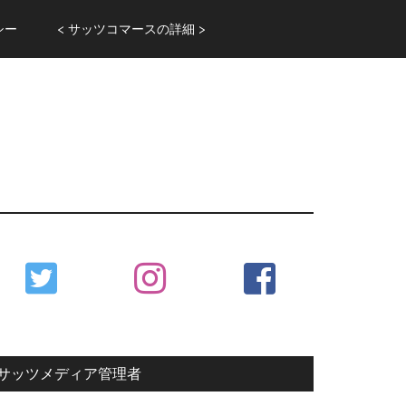
シー
< サッツコマースの詳細 >
Primary
Sidebar
サッツメディア管理者