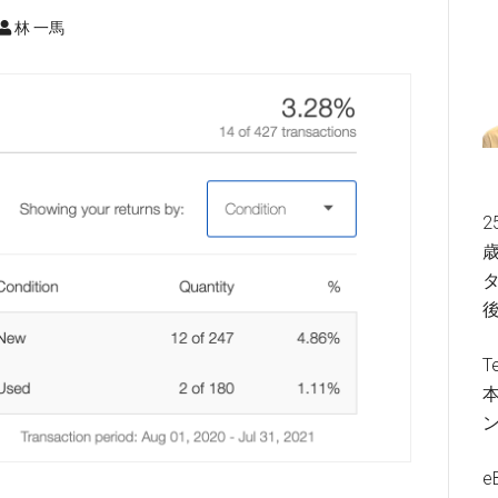
林 一馬
2
歳
タ
T
e