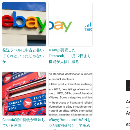
発送ラベルに中古と書い
eBayが買収した
てくれといったじゃない
Terapeak。11月12日より
か
機能が大幅に減る
A
A
Canada宛の荷物が遅延し
eBayがAmazonのASINを
e
ている理由！
商品識別番号として認め