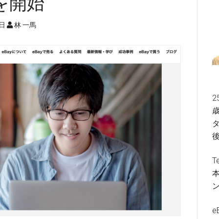
を開始
5日
林 一馬
2
歳
タ
T
e