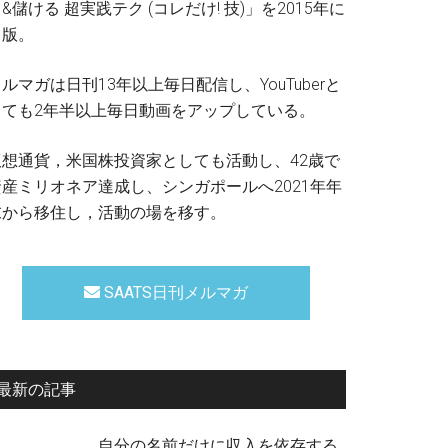
&儲ける 超実践テク (コレだけ! 技)」を2015年に
出版。
ルマガは日刊13年以上毎日配信し、YouTuberと
しても2年半以上毎日動画をアップしている。
仮想通貨，米国株投資家としても活動し、42歳で
資産ミリオネア達成し、シンガポールへ2021年年
末から移住し，活動の場を移す。
SAATS日刊メルマガ
最新の記事
自分の名前だけに収入を依存する