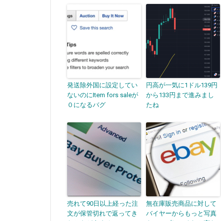
発送除外国に設定してい
円高が一気に1ドル139円
ないのにItem fors saleが
から133円まで進みまし
０になるバグ
たね
売れて90日以上経った注
無在庫販売商品に対して
文が保管切れで返ってき
バイヤーからもっと写真