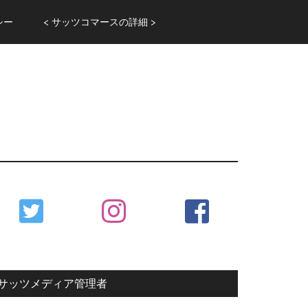
シー
< サッツコマースの詳細 >
Primary
Sidebar
サッツメディア管理者