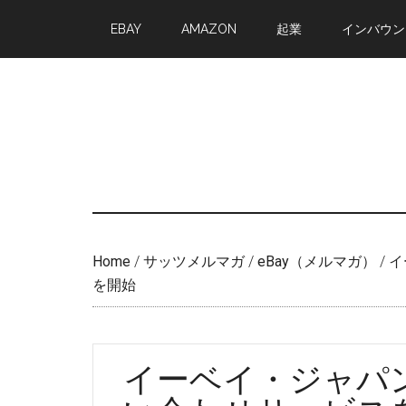
Skip
Skip
EBAY
AMAZON
起業
インバウン
to
to
main
primary
content
sidebar
Home
/
サッツメルマガ
/
eBay（メルマガ）
/
イ
を開始
イーベイ・ジャパ