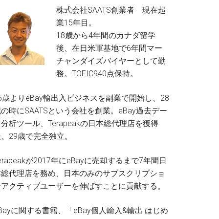
株式会社SAATS創業者 現在起
業15年目。
18歳から4年間のカナダ留学
後、在日米軍基地で6年間マー
チャンダイズバイヤーとして勤
務。TOEIC940点保持。
5歳よりeBay輸出入ビジネスを副業で開始し、28
の時にSAATSという会社を創業。eBay過去デー
分析ツール、Terapeakの日本総代理店を獲得
後、29歳で完全独立。
erapeakが2017年にeBayに売却するまで7年間日
本総代理店を務め、日本のみのサブスクリプショ
ンアクティブユーザーを伸ばすことに貢献する。
Bayに関する書籍、「eBay個人輸入&輸出 はじめ