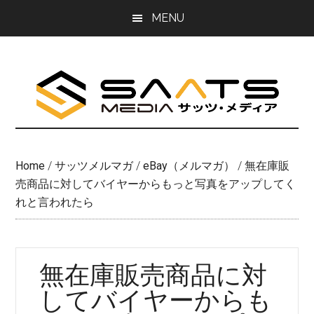
Skip
Skip
MENU
to
to
main
primary
content
sidebar
Home
/
サッツメルマガ
/
eBay（メルマガ）
/
無在庫販
売商品に対してバイヤーからもっと写真をアップしてく
れと言われたら
無在庫販売商品に対
してバイヤーからも