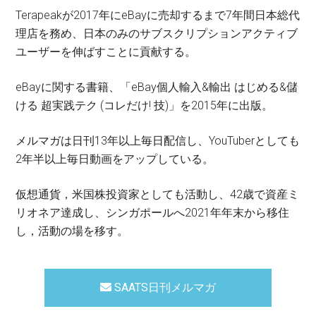
Terapeakが2017年にeBayに売却するまで7年間日本総代
理店を務め、日本のみのサブスクリプションアクティブ
ユーザーを伸ばすことに貢献する。
eBayに関する書籍、「eBay個人輸入&輸出 はじめる&儲
ける 超実践テク (コレだけ! 技)」を2015年に出版。
メルマガは日刊13年以上毎日配信し、YouTuberとしても
2年半以上毎日動画をアップしている。
仮想通貨，米国株投資家としても活動し、42歳で資産ミ
リオネア達成し、シンガポールへ2021年年末から移住
し，活動の場を移す。
SAATS日刊メルマガ