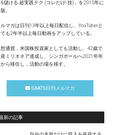
&儲ける 超実践テク (コレだけ! 技)」を2015年に
出版。
ルマガは日刊13年以上毎日配信し、YouTuberと
しても2年半以上毎日動画をアップしている。
仮想通貨，米国株投資家としても活動し、42歳で
資産ミリオネア達成し、シンガポールへ2021年年
末から移住し，活動の場を移す。
SAATS日刊メルマガ
最新の記事
自分の名前だけに収入を依存する