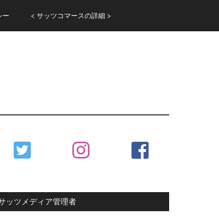
シー
< サッツコマースの詳細 >
Primary
Sidebar
サッツメディア管理者