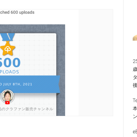
2
歳
タ
T
e