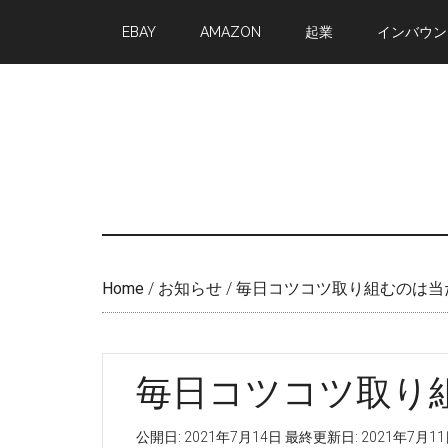
Skip
Skip
EBAY
AMAZON
起業
インバウン
to
to
main
primary
content
sidebar
Home
/
お知らせ
/
毎日コツコツ取り組むのは当
毎日コツコツ取り
公開日:
2021年7月14日
最終更新日:
2021年7月1