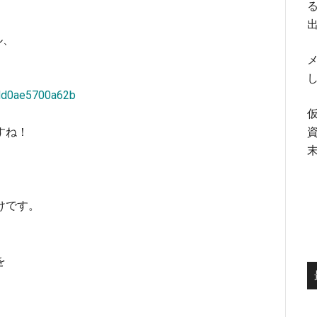
る
ル、
メ
dd0ae5700a62b
すね！
けです。
を