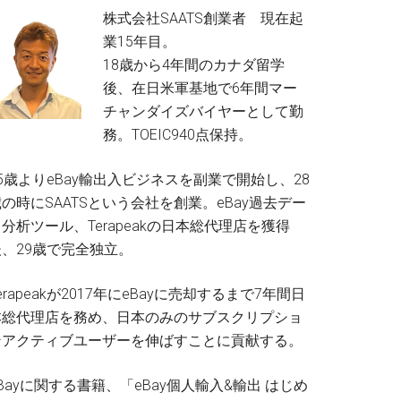
株式会社SAATS創業者 現在起
業15年目。
18歳から4年間のカナダ留学
後、在日米軍基地で6年間マー
チャンダイズバイヤーとして勤
務。TOEIC940点保持。
5歳よりeBay輸出入ビジネスを副業で開始し、28
の時にSAATSという会社を創業。eBay過去デー
分析ツール、Terapeakの日本総代理店を獲得
後、29歳で完全独立。
erapeakが2017年にeBayに売却するまで7年間日
本総代理店を務め、日本のみのサブスクリプショ
ンアクティブユーザーを伸ばすことに貢献する。
Bayに関する書籍、「eBay個人輸入&輸出 はじめ