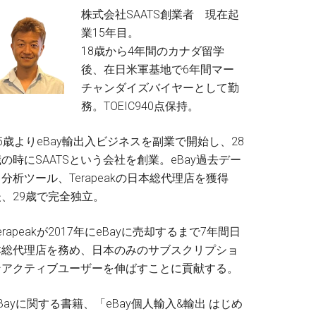
株式会社SAATS創業者 現在起
業15年目。
18歳から4年間のカナダ留学
後、在日米軍基地で6年間マー
チャンダイズバイヤーとして勤
務。TOEIC940点保持。
5歳よりeBay輸出入ビジネスを副業で開始し、28
の時にSAATSという会社を創業。eBay過去デー
分析ツール、Terapeakの日本総代理店を獲得
後、29歳で完全独立。
erapeakが2017年にeBayに売却するまで7年間日
本総代理店を務め、日本のみのサブスクリプショ
ンアクティブユーザーを伸ばすことに貢献する。
Bayに関する書籍、「eBay個人輸入&輸出 はじめ