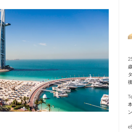
2
歳
タ
T
e