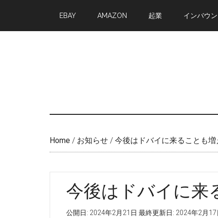
Skip
Skip
EBAY
AMAZON
起業
インバウン
to
to
main
primary
content
sidebar
Home
/
お知らせ
/
今後はドバイに来ることも増
今後はドバイに来
公開日:
2024年2月21日
最終更新日:
2024年2月1