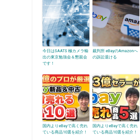
今日はSAATS 極カメラ輸
裁判所 eBayのAmazonへ
出の東京勉強会＆懇親会
の訴訟退ける
です！
国内よりeBayで高く売れ
国内よりeBayで高く売れ
ている商品10選を紹介！
ている商品10選を紹介！