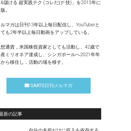
&儲ける 超実践テク (コレだけ! 技)」を2015年に
出版。
ルマガは日刊13年以上毎日配信し、YouTuberと
しても2年半以上毎日動画をアップしている。
仮想通貨，米国株投資家としても活動し、42歳で
資産ミリオネア達成し、シンガポールへ2021年年
末から移住し，活動の場を移す。
SAATS日刊メルマガ
最新の記事
自分の名前だけに収入を依存する