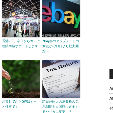
香港2日。今日からガチで
eBay春のアップデートの
連続商談サポートします
変更が5月1日より効力開
始へ
A
A
起業してからGWはずっ
訪日外国人の消費税の免
と仕事です
税制度を出国時に返金す
e
るやり方に変更！？