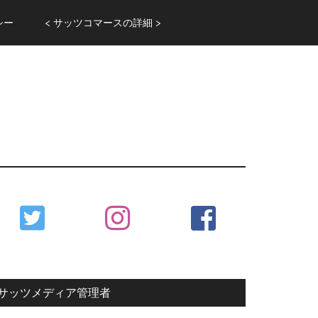
シー
< サッツコマースの詳細 >
Primary
Sidebar
サッツメディア管理者