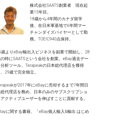
株式会社SAATS創業者 現在起
業15年目。
18歳から4年間のカナダ留学
後、在日米軍基地で6年間マー
チャンダイズバイヤーとして勤
務。TOEIC940点保持。
5歳よりeBay輸出入ビジネスを副業で開始し、28
の時にSAATSという会社を創業。eBay過去デー
分析ツール、Terapeakの日本総代理店を獲得
後、29歳で完全独立。
erapeakが2017年にeBayに売却するまで7年間日
本総代理店を務め、日本のみのサブスクリプショ
ンアクティブユーザーを伸ばすことに貢献する。
Bayに関する書籍、「eBay個人輸入&輸出 はじめ