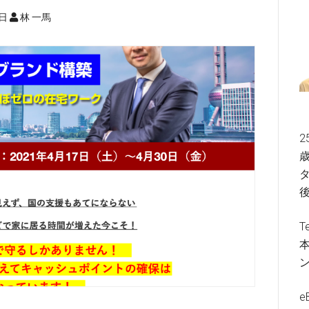
8日
林 一馬
2
歳
タ
T
e