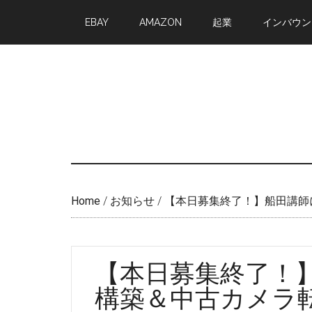
Skip
Skip
EBAY
AMAZON
起業
インバウン
to
to
main
primary
content
sidebar
Home
/
お知らせ
/
【本日募集終了！】船田講師
【本日募集終了！】
構築＆中古カメラ