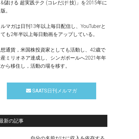
&儲ける 超実践テク (コレだけ! 技)」を2015年に
出版。
ルマガは日刊13年以上毎日配信し、YouTuberと
しても2年半以上毎日動画をアップしている。
仮想通貨，米国株投資家としても活動し、42歳で
資産ミリオネア達成し、シンガポールへ2021年年
末から移住し，活動の場を移す。
SAATS日刊メルマガ
最新の記事
自分の名前だけに収入を依存する