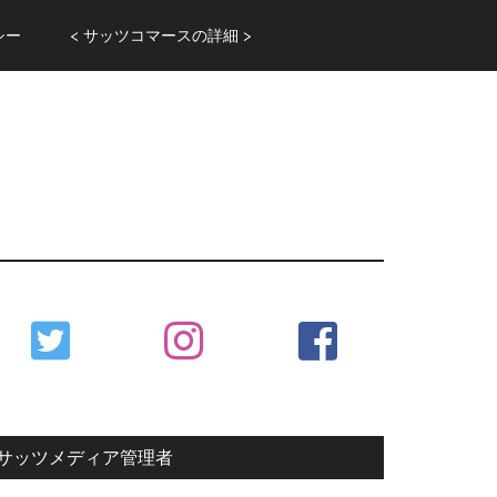
シー
< サッツコマースの詳細 >
Primary
Sidebar
サッツメディア管理者