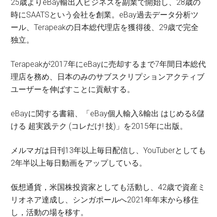
25歳よりeBay輸出入ビジネスを副業で開始し、28歳の
時にSAATSという会社を創業。eBay過去データ分析ツ
ール、Terapeakの日本総代理店を獲得後、29歳で完全
独立。
Terapeakが2017年にeBayに売却するまで7年間日本総代
理店を務め、日本のみのサブスクリプションアクティブ
ユーザーを伸ばすことに貢献する。
eBayに関する書籍、「eBay個人輸入&輸出 はじめる&儲
ける 超実践テク (コレだけ! 技)」を2015年に出版。
メルマガは日刊13年以上毎日配信し、YouTuberとしても
2年半以上毎日動画をアップしている。
仮想通貨，米国株投資家としても活動し、42歳で資産ミ
リオネア達成し、シンガポールへ2021年年末から移住
し，活動の場を移す。