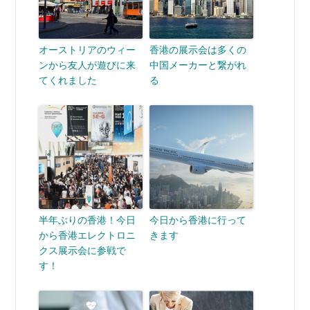
オーストリアのウィー
香港の展示会は多くの
ンから友人が遊びに来
中国メーカーと繋がれ
てくれました
る
半年ぶりの香港！今日
今日から香港に行って
から香港エレクトロニ
きます
クス展示会に参戦で
す！