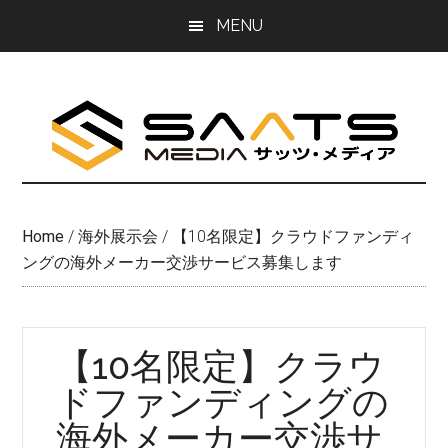
Skip
Skip
MENU
to
to
main
primary
content
sidebar
Home
/
海外展示会
/
【10名限定】クラウドファンディ
ングの海外メーカー交渉サービス募集します
【10名限定】クラウ
ドファンディングの
海外メーカー交渉サ