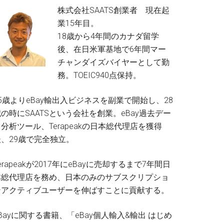
株式会社SAATS創業者 現在起
業15年目。
18歳から4年間のカナダ留学
後、在日米軍基地で6年間マー
チャンダイズバイヤーとして勤
務。TOEIC940点保持。
5歳よりeBay輸出入ビジネスを副業で開始し、28
の時にSAATSという会社を創業。eBay過去デー
分析ツール、Terapeakの日本総代理店を獲得
後、29歳で完全独立。
erapeakが2017年にeBayに売却するまで7年間日
本総代理店を務め、日本のみのサブスクリプショ
ンアクティブユーザーを伸ばすことに貢献する。
Bayに関する書籍、「eBay個人輸入&輸出 はじめ