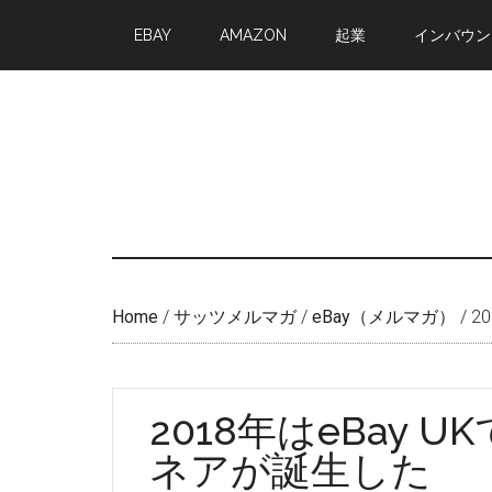
Skip
Skip
EBAY
AMAZON
起業
インバウン
to
to
main
primary
content
sidebar
Home
/
サッツメルマガ
/
eBay（メルマガ）
/
2
2018年はeBay U
ネアが誕生した