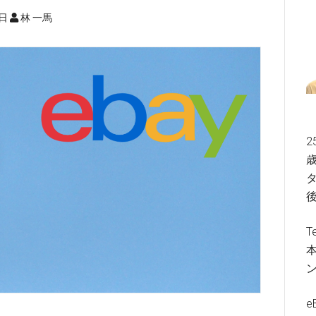
0日
林 一馬
2
歳
タ
T
e