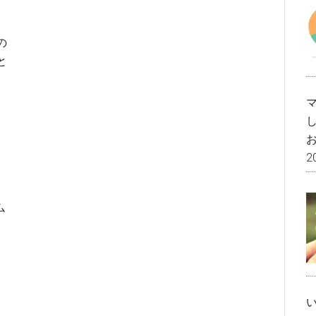
の
と
2
ム