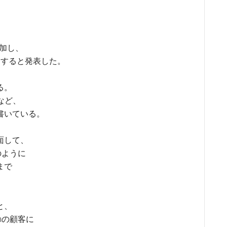
追加し、
にすると発表した。
る。
など、
書いている。
面して、
のように
まで
と、
nの顧客に