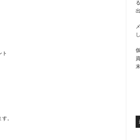
る
メ
ント
ます。