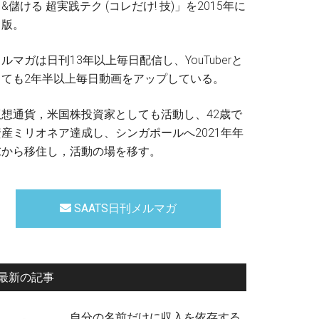
&儲ける 超実践テク (コレだけ! 技)」を2015年に
出版。
ルマガは日刊13年以上毎日配信し、YouTuberと
しても2年半以上毎日動画をアップしている。
仮想通貨，米国株投資家としても活動し、42歳で
資産ミリオネア達成し、シンガポールへ2021年年
末から移住し，活動の場を移す。
SAATS日刊メルマガ
最新の記事
自分の名前だけに収入を依存する