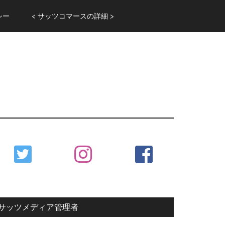
シー
< サッツコマースの詳細 >
Primary
Sidebar
サッツメディア管理者