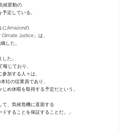
な気候変動の
を予定している。
Amazonの
limate Justice」は、
組織した。
ました。
いて報じており、
キに参加する人々は、
n本社の従業員であり、
かじめ休暇を取得する予定だという。
して、気候危機に直面する
ードすることを保証することだ。」