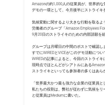
Amazonの約1,000人の従業員が、世界的
デモの一環として、今月後半にストライキ
気候変動に関するより大きな行動を取るように
労働者のグループ「Amazon Employees For C
9月20日のストライキのための内部請願を
グループは月曜日の中間のポストで確認し
すでにWIREDとVICEがこのデモ活動につ
WIREDの記事によると、今回のストライ
現時点でほとんどがシアトルにあるAmazo
ストライキといっても参加者の多くはあら
「世界最大かつ最も強力な企業の従業員と
私たちの役割は、弊社が従わずに気候をリ
と従業員はMediumに書いた。