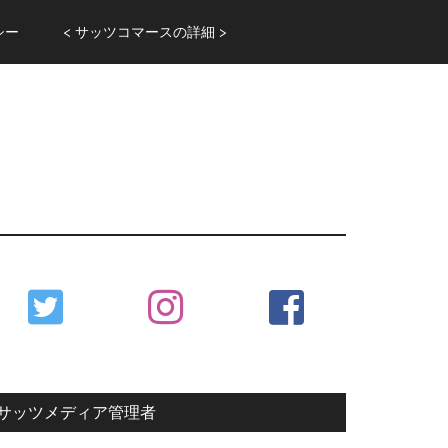
シー
< サッツコマースの詳細 >
Primary
Sidebar
サッツメディア管理者