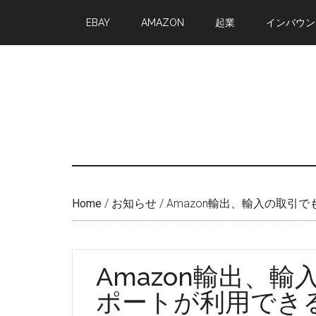
Skip
Skip
EBAY
AMAZON
起業
インバウン
to
to
main
primary
content
sidebar
Home
/
お知らせ
/
Amazon輸出、輸入の取引
Amazon輸出、
ポートが利用でき