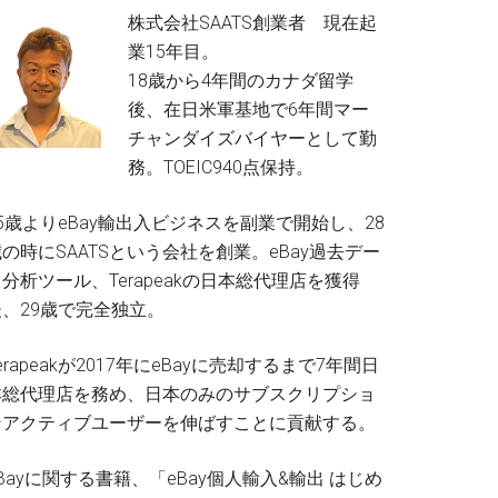
株式会社SAATS創業者 現在起
業15年目。
18歳から4年間のカナダ留学
後、在日米軍基地で6年間マー
チャンダイズバイヤーとして勤
務。TOEIC940点保持。
5歳よりeBay輸出入ビジネスを副業で開始し、28
の時にSAATSという会社を創業。eBay過去デー
分析ツール、Terapeakの日本総代理店を獲得
後、29歳で完全独立。
erapeakが2017年にeBayに売却するまで7年間日
本総代理店を務め、日本のみのサブスクリプショ
ンアクティブユーザーを伸ばすことに貢献する。
Bayに関する書籍、「eBay個人輸入&輸出 はじめ