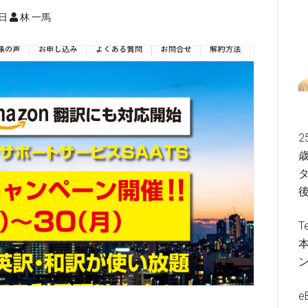
9日
林 一馬
2
歳
タ
T
e