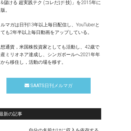
&儲ける 超実践テク (コレだけ! 技)」を2015年に
出版。
ルマガは日刊13年以上毎日配信し、YouTuberと
しても2年半以上毎日動画をアップしている。
仮想通貨，米国株投資家としても活動し、42歳で
資産ミリオネア達成し、シンガポールへ2021年年
末から移住し，活動の場を移す。
SAATS日刊メルマガ
最新の記事
自分の名前だけに収入を依存する