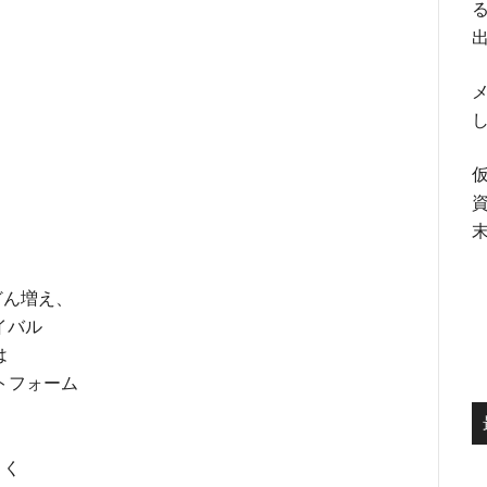
る
メ
どん増え、
イバル
は
トフォーム
よく