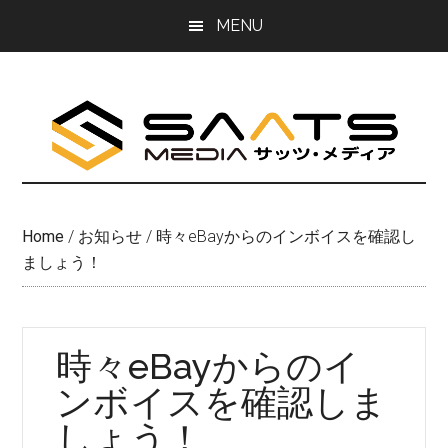
Skip
Skip
MENU
to
to
main
primary
content
sidebar
Home
/
お知らせ
/
時々eBayからのインボイスを確認し
ましょう！
時々eBayからのイ
ンボイスを確認しま
しょう！