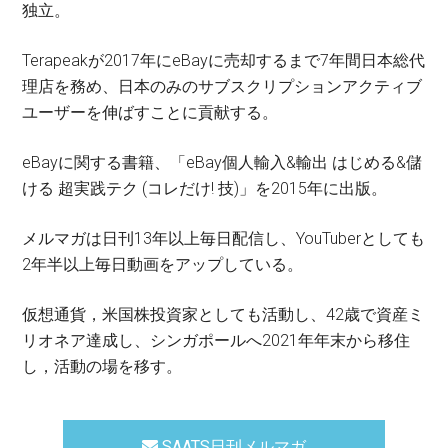
独立。
Terapeakが2017年にeBayに売却するまで7年間日本総代
理店を務め、日本のみのサブスクリプションアクティブ
ユーザーを伸ばすことに貢献する。
eBayに関する書籍、「eBay個人輸入&輸出 はじめる&儲
ける 超実践テク (コレだけ! 技)」を2015年に出版。
メルマガは日刊13年以上毎日配信し、YouTuberとしても
2年半以上毎日動画をアップしている。
仮想通貨，米国株投資家としても活動し、42歳で資産ミ
リオネア達成し、シンガポールへ2021年年末から移住
し，活動の場を移す。
SAATS日刊メルマガ