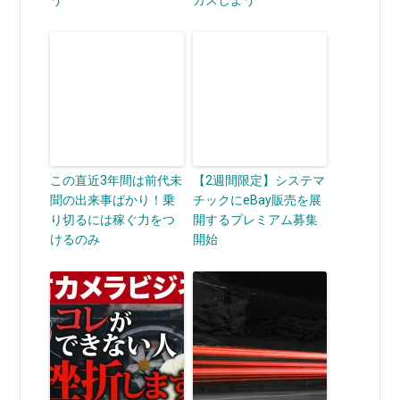
う
カスしよう
この直近3年間は前代未
【2週間限定】システマ
聞の出来事ばかり！乗
チックにeBay販売を展
り切るには稼ぐ力をつ
開するプレミアム募集
けるのみ
開始