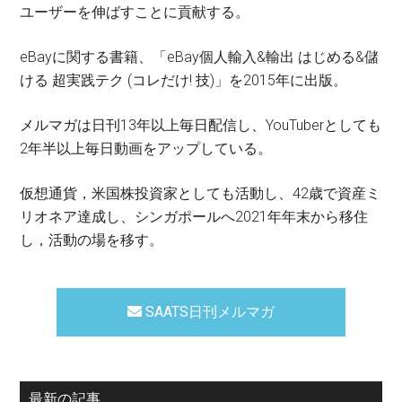
ユーザーを伸ばすことに貢献する。
eBayに関する書籍、「eBay個人輸入&輸出 はじめる&儲
ける 超実践テク (コレだけ! 技)」を2015年に出版。
メルマガは日刊13年以上毎日配信し、YouTuberとしても
2年半以上毎日動画をアップしている。
仮想通貨，米国株投資家としても活動し、42歳で資産ミ
リオネア達成し、シンガポールへ2021年年末から移住
し，活動の場を移す。
SAATS日刊メルマガ
最新の記事