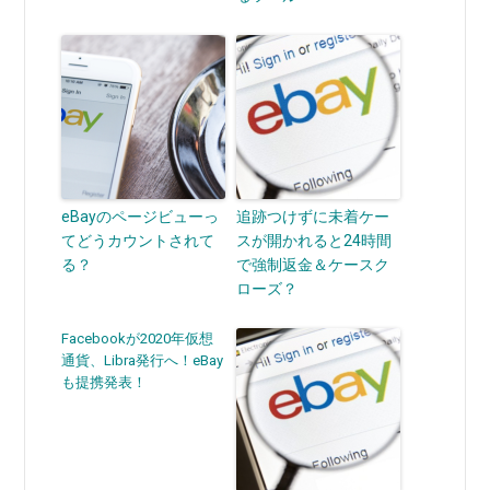
eBayのページビューっ
追跡つけずに未着ケー
てどうカウントされて
スが開かれると24時間
る？
で強制返金＆ケースク
ローズ？
Facebookが2020年仮想
通貨、Libra発行へ！eBay
も提携発表！