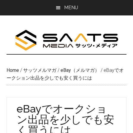
Skip
Skip
MENU
to
to
main
primary
content
sidebar
Home
/
サッツメルマガ
/
eBay（メルマガ）
/
eBayでオ
ークション出品を少しでも安く買うには
eBayでオークショ
ン出品を少しでも安
く買うには