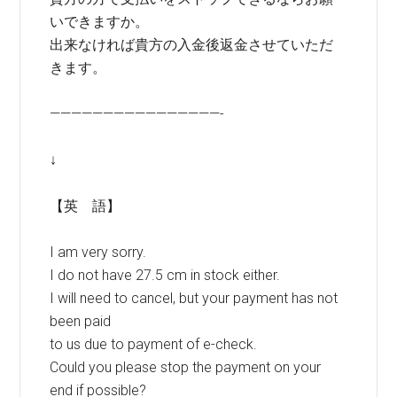
いできますか。
出来なければ貴方の入金後返金させていただ
きます。
————————————————-
↓
【英 語】
I am very sorry.
I do not have 27.5 cm in stock either.
I will need to cancel, but your payment has not
been paid
to us due to payment of e-check.
Could you please stop the payment on your
end if possible?