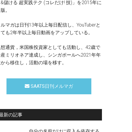
&儲ける 超実践テク (コレだけ! 技)」を2015年に
出版。
ルマガは日刊13年以上毎日配信し、YouTuberと
しても2年半以上毎日動画をアップしている。
仮想通貨，米国株投資家としても活動し、42歳で
資産ミリオネア達成し、シンガポールへ2021年年
末から移住し，活動の場を移す。
SAATS日刊メルマガ
最新の記事
自分の名前だけに収入を依存する