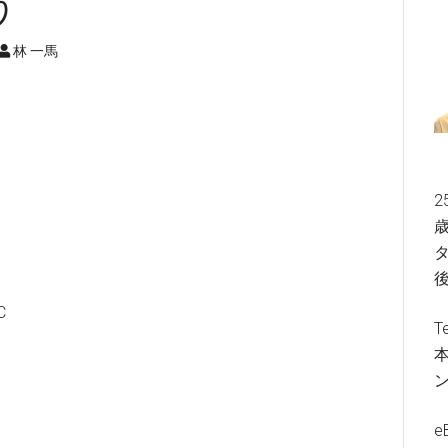
う
林 一馬
2
歳
タ
C
T
e