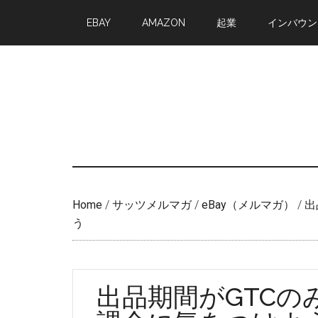
Skip
Skip
EBAY
AMAZON
起業
インバウン
to
to
main
primary
content
sidebar
Home
/
サッツメルマガ
/
eBay（メルマガ）
/
出
う
出品期間がGTCの