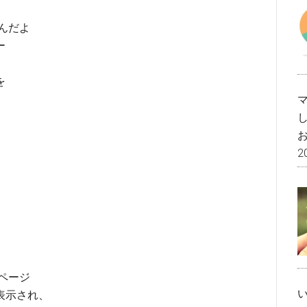
んだよ
ー
を
2
。
品ページ
表示され、