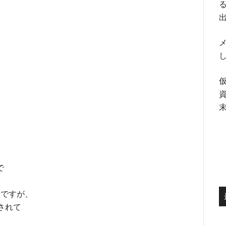
る
メ
で
いですが、
されて