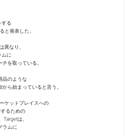
をする
始めると発表した。
とは異なり、
ラムに
ーチを取っている。
用品のような
加から始まっていると言う。
のマーケットプレイスへの
参加するための
argetは、
グラムに