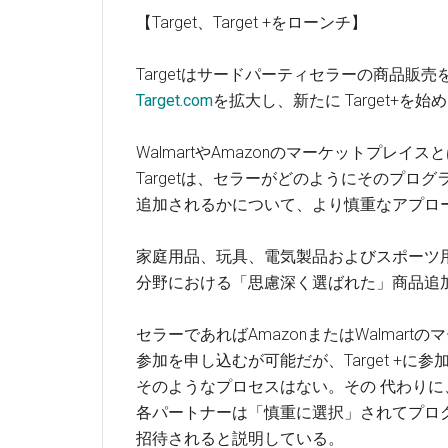
【Target、Target +をローンチ】
Targetはサードパーティセラーの商品販売
Target.com
を拡大し、新たに Target+を
WalmartやAmazonのマーケットプレイス
Targetは、セラーがどのようにそのプログ
追加されるかについて、より慎重なアプロ
家庭用品、玩具、電気製品およびスポーツ
分野における「思慮深く選ばれた」商品追
セラーであればAmazonまたはWalmart
参加を申し込むが可能だが、Target +に
そのようなプロセスはない。その 代わりに、T
各パートナーは「慎重に選択」されてプロ
招待されると説明している。