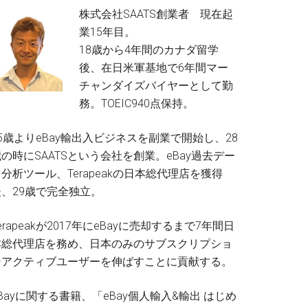
株式会社SAATS創業者 現在起
業15年目。
18歳から4年間のカナダ留学
後、在日米軍基地で6年間マー
チャンダイズバイヤーとして勤
務。TOEIC940点保持。
5歳よりeBay輸出入ビジネスを副業で開始し、28
の時にSAATSという会社を創業。eBay過去デー
分析ツール、Terapeakの日本総代理店を獲得
後、29歳で完全独立。
erapeakが2017年にeBayに売却するまで7年間日
本総代理店を務め、日本のみのサブスクリプショ
ンアクティブユーザーを伸ばすことに貢献する。
Bayに関する書籍、「eBay個人輸入&輸出 はじめ