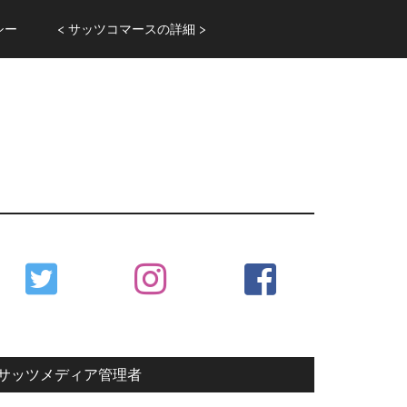
シー
< サッツコマースの詳細 >
Primary
Sidebar
サッツメディア管理者