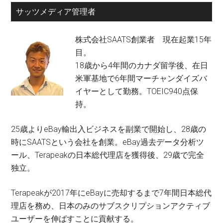
サッツメディア管理者
株式会社SAATS創業者 現在起業15年
目。
18歳から4年間のカナダ留学後、在日
米軍基地で6年間マーチャンダイズバ
イヤーとして勤務。TOEIC940点保
持。
25歳よりeBay輸出入ビジネスを副業で開始し、28歳の
時にSAATSという会社を創業。eBay過去データ分析ツ
ール、Terapeakの日本総代理店を獲得後、29歳で完全
独立。
Terapeakが2017年にeBayに売却するまで7年間日本総代
理店を務め、日本のみのサブスクリプションアクティブ
ユーザーを伸ばすことに貢献する。