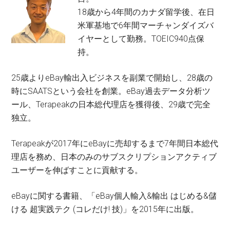
18歳から4年間のカナダ留学後、在日
米軍基地で6年間マーチャンダイズバ
イヤーとして勤務。TOEIC940点保
持。
25歳よりeBay輸出入ビジネスを副業で開始し、28歳の
時にSAATSという会社を創業。eBay過去データ分析ツ
ール、Terapeakの日本総代理店を獲得後、29歳で完全
独立。
Terapeakが2017年にeBayに売却するまで7年間日本総代
理店を務め、日本のみのサブスクリプションアクティブ
ユーザーを伸ばすことに貢献する。
eBayに関する書籍、「eBay個人輸入&輸出 はじめる&儲
ける 超実践テク (コレだけ! 技)」を2015年に出版。