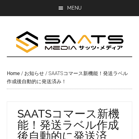
Skip
Skip
MENU
to
to
main
primary
content
sidebar
Home
/
お知らせ
/
SAATSコマース新機能！発送ラベル
作成後自動的に発送済み！
SAATSコマース新機
能！発送ラベル作成
後自動的に発送済