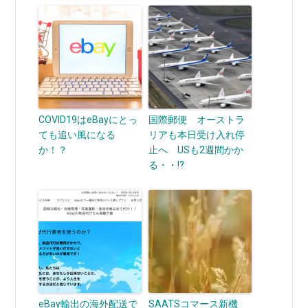
COVID19はeBayにとっ
国際郵便 オーストラ
ても追い風になる
リアも本日受け入れ停
か！？
止へ USも2週間かか
る・・!?
eBay輸出の海外配送で
SAATSコマース新機