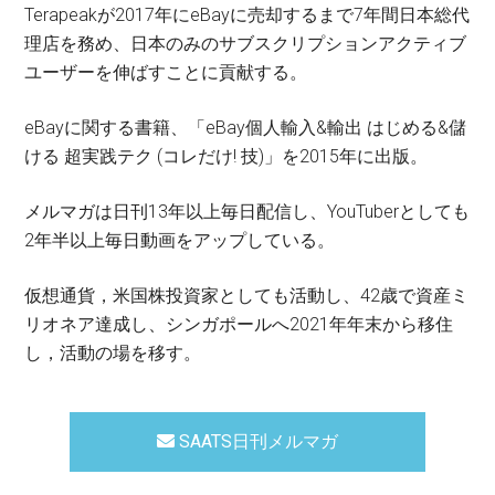
Terapeakが2017年にeBayに売却するまで7年間日本総代
理店を務め、日本のみのサブスクリプションアクティブ
ユーザーを伸ばすことに貢献する。
eBayに関する書籍、「eBay個人輸入&輸出 はじめる&儲
ける 超実践テク (コレだけ! 技)」を2015年に出版。
メルマガは日刊13年以上毎日配信し、YouTuberとしても
2年半以上毎日動画をアップしている。
仮想通貨，米国株投資家としても活動し、42歳で資産ミ
リオネア達成し、シンガポールへ2021年年末から移住
し，活動の場を移す。
SAATS日刊メルマガ