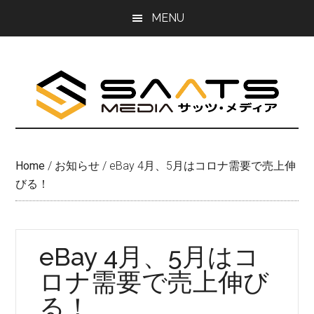
Skip
Skip
MENU
to
to
main
primary
content
sidebar
Home
/
お知らせ
/
eBay 4月、5月はコロナ需要で売上伸
びる！
eBay 4月、5月はコ
ロナ需要で売上伸び
る！