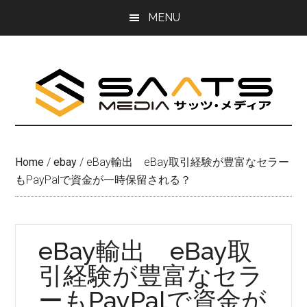
Skip
Skip
MENU
to
to
main
primary
content
sidebar
Home
/
ebay
/
eBay輸出 eBay取引経験が豊富なセラー
もPayPalで資金が一時保留される？
eBay輸出 eBay取
引経験が豊富なセラ
ーもPayPalで資金が