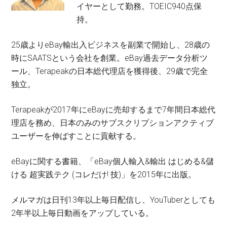
イヤーとして勤務。TOEIC940点保
持。
25歳よりeBay輸出入ビジネスを副業で開始し、28歳の
時にSAATSという会社を創業。eBay過去データ分析ツ
ール、Terapeakの日本総代理店を獲得後、29歳で完全
独立。
Terapeakが2017年にeBayに売却するまで7年間日本総代
理店を務め、日本のみのサブスクリプションアクティブ
ユーザーを伸ばすことに貢献する。
eBayに関する書籍、「eBay個人輸入&輸出 はじめる&儲
ける 超実践テク (コレだけ! 技)」を2015年に出版。
メルマガは日刊13年以上毎日配信し、YouTuberとしても
2年半以上毎日動画をアップしている。