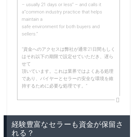
– usually 21 days or less” – and calls it
a“common industry practice that helps
maintain a
safe environment for both buyers and
sellers.”
“資金へのアクセスは弊社が通常21日間もしく
はそれ以下の期限で設定せていただき、遅ら
せて
頂いています。これは業界ではよくある処理
であり、バイヤーとセラーの安全な環境を維
持するために必要な処理です。”
経験豊富なセラーも資金が保留さ
れる？